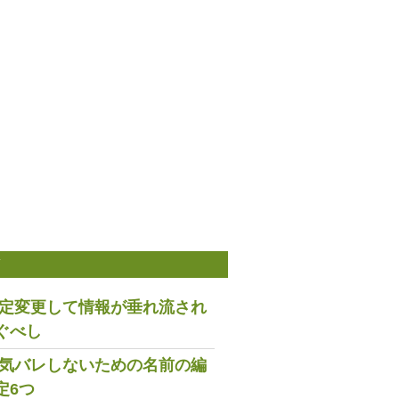
稿
は設定変更して情報が垂れ流され
ぐべし
で浮気バレしないための名前の編
定6つ