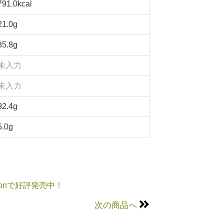
791.0kcal
21.0g
35.8g
未入力
未入力
92.4g
5.0g
onで好評発売中！
次の商品へ