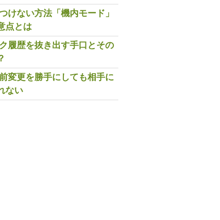
既読つけない方法「機内モード」
意点とは
トーク履歴を抜き出す手口とその
？
の名前変更を勝手にしても相手に
れない