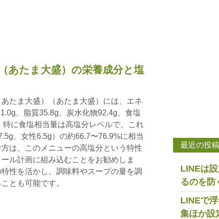
（あたま大盛）の栄養成分と塩
（あたま大盛）（あたま大盛）には、エネ
1.0g、脂質35.8g、炭水化物92.4g、食塩
。 特に食塩相当量は高塩分レベルで、これ
g、女性6.5g）の約66.7〜76.9%に相当
最近の投
む方は、このメニューの高塩分という特性
ロール計画に組み込むことをお勧めしま
LINE
の特性を活かし、調味料やスープの量を調
るのを防
ることも可能です。
LINE
集ほか設