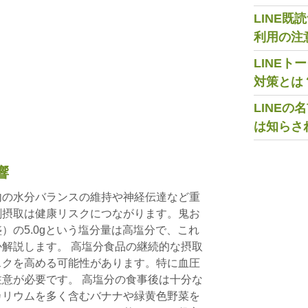
LINE
利用の注
LINE
対策とは
LINE
は知らさ
響
内の水分バランスの維持や神経伝達など重
剰摂取は健康リスクにつながります。鬼お
）の5.0gという塩分量は高塩分で、これ
解説します。 高塩分食品の継続的な摂取
スクを高める可能性があります。特に血圧
意が必要です。 高塩分の食事後は十分な
カリウムを多く含むバナナや緑黄色野菜を