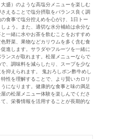
ま大盛）のような高塩分メニューを楽しむ
押さえることで塩分摂取をバランス良く調
の食事で塩分控えめを心がけ、1日トー
ましょう。また、適切な水分補給は余分な
事と一緒に水やお茶を飲むことをおすすめ
黄色野菜、果物などカリウムを多く含む食
を促進します。サラダやフルーツを一緒に
バランスが取れます。松屋メニューならで
ので、調味料を減らしたり、スープを少な
を抑えられます。 鬼おろしポン酢牛めし
う特性を理解することで、より賢いカロリ
ようになります。健康的な食事と味の満足
松屋の松屋メニュー体験を楽しんでくださ
して、栄養情報を活用することが長期的な