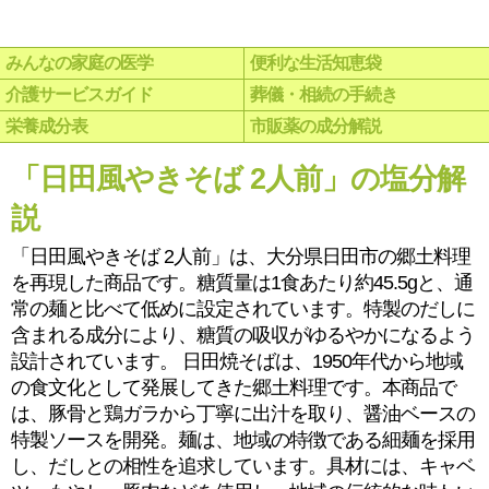
みんなの家庭の医学
便利な生活知恵袋
介護サービスガイド
葬儀・相続の手続き
栄養成分表
市販薬の成分解説
「日田風やきそば 2人前」の塩分解
説
「日田風やきそば 2人前」は、大分県日田市の郷土料理
を再現した商品です。糖質量は1食あたり約45.5gと、通
常の麺と比べて低めに設定されています。特製のだしに
含まれる成分により、糖質の吸収がゆるやかになるよう
設計されています。 日田焼そばは、1950年代から地域
の食文化として発展してきた郷土料理です。本商品で
は、豚骨と鶏ガラから丁寧に出汁を取り、醤油ベースの
特製ソースを開発。麺は、地域の特徴である細麺を採用
し、だしとの相性を追求しています。具材には、キャベ