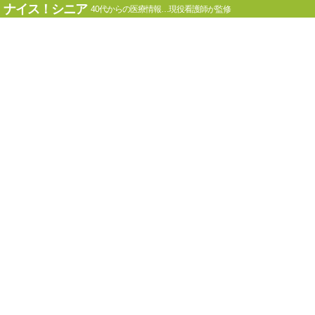
ナイス！シニア
40代からの医療情報…現役看護師が監修