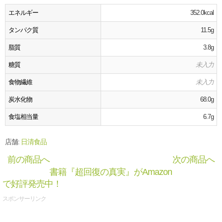
エネルギー
352.0kcal
タンパク質
11.5g
脂質
3.8g
糖質
未入力
食物繊維
未入力
炭水化物
68.0g
食塩相当量
6.7g
店舗:
日清食品
前の商品へ
次の商品へ
書籍『超回復の真実』がAmazon
で好評発売中！
スポンサーリンク