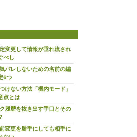
稿
は設定変更して情報が垂れ流され
ぐべし
で浮気バレしないための名前の編
定6つ
既読つけない方法「機内モード」
意点とは
トーク履歴を抜き出す手口とその
？
の名前変更を勝手にしても相手に