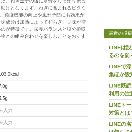
また、ねぎ玉子の後に水分をしっかり摂る
る助けとなります。ねぎに含まれるビタミ
は、免疫機能の向上や風邪予防にも効果が
辛味成分は加熱によって和らぎ、甘味が増
いのが特徴です。栄養バランスと塩分摂取
最近の投
丼物との組み合わせを楽しむことをおすす
LINE
るのを防
LINE
103.0kcal
集ほか設
LINE
7.0g
利用の注
5.5g
LINE
未入力
対策とは
未入力
LINE