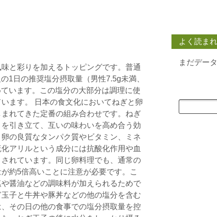
よく読ま
まだデー
風味と彩りを加えるトッピングです。普通
人の1日の推奨塩分摂取量（男性7.5g未満、
占めています。この塩分の大部分は調理に使
います。 日本の食文化においてねぎと卵
しまれてきた定番の組み合わせです。ねぎ
さを引き立て、互いの味わいを高め合う効
、卵の良質なタンパク質やビタミン、ミネ
硫化アリルという成分には抗酸化作用や血
とされています。同じ卵料理でも、通常の
が約5倍高いことに注意が必要です。こ
塩や醤油などの調味料が加えられるためで
ぎ玉子と牛丼や豚丼などの他の塩分を含む
は、その日の他の食事での塩分摂取量を控