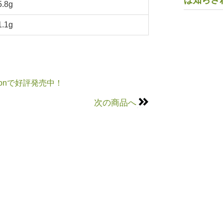
は知らさ
5.8g
1.1g
onで好評発売中！
次の商品へ