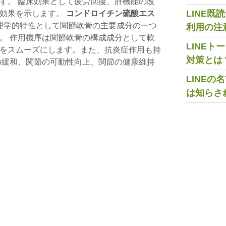
す。 臨床効果として疲労回復、肝機能の改
LINE
療効果を示します。
コンドロイチン硫酸エス
品理学的特性として関節軟骨の主要成分の一つ
利用の注
。 作用機序は関節軟骨の構成成分として軟
LINE
をスムーズにします。また、抗炎症作用も持
対策とは
の緩和、関節の可動性向上、関節の健康維持
LINE
は知らさ