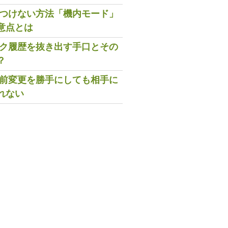
既読つけない方法「機内モード」
意点とは
トーク履歴を抜き出す手口とその
？
の名前変更を勝手にしても相手に
れない