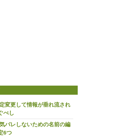
稿
は設定変更して情報が垂れ流され
ぐべし
で浮気バレしないための名前の編
定6つ