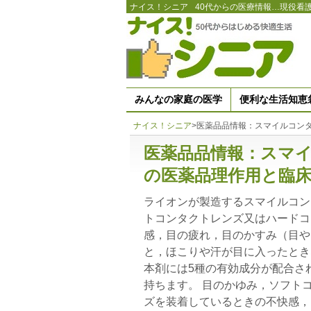
ナイス！シニア
40代からの医療情報…現役看
みんなの家庭の医学
便利な生活知恵
ナイス！シニア
>
医薬品品情報：スマイルコンタ
医薬品品情報：スマイ
の医薬品理作用と臨
ライオンが製造するスマイルコン
トコンタクトレンズ又はハードコ
感，目の疲れ，目のかすみ（目や
と，ほこりや汗が目に入ったとき
本剤には5種の有効成分が配合さ
持ちます。 目のかゆみ，ソフト
ズを装着しているときの不快感，