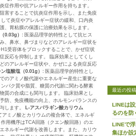
炎症作用や抗アレルギー作用を持ちます。
阻害することで抗炎症作用を示し、また免疫
として炎症やアレルギー症状の緩和、口内炎
護、胃粘膜の保護に治療効果を示します。
0.03g）
: 医薬品理学的特性として抗ヒス
み、鼻水、鼻づまりなどのアレルギー症状を
ンH1受容体をブロックすることで、かぜ症状
症反応を抑制します。 臨床効果としてくし
どのアレルギー症状や、かぜによる炎症反応
ン塩酸塩（0.01g）
: 医薬品理学的特性とし
でのアミノ酸代謝やエネルギー産生に重要な
タンパク質や脂質、糖質の代謝に関わる酵素
最近の投
物質の合成にも関与します。 臨床効果とし
予防、免疫機能の向上、ホルモンバランスの
LINE
寄与します。
L-アスパラギン酸カリウム
るのを防
してアミノ酸とカリウムの複合体で、エネルギ
 作用機序はTCA回路（クエン酸回路）のエ
LINE
エネルギー代謝を改善します。また、カリウ
集ほか設