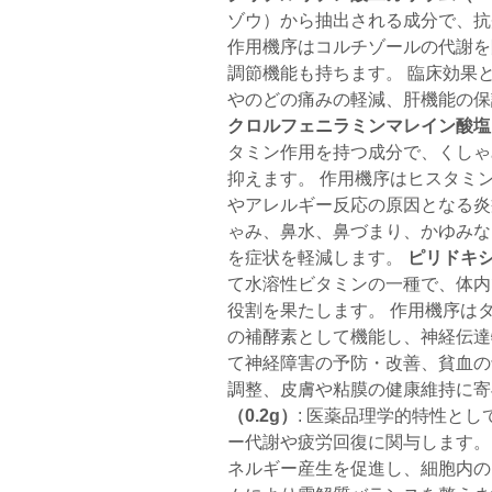
ゾウ）から抽出される成分で、抗
作用機序はコルチゾールの代謝を
調節機能も持ちます。 臨床効果
やのどの痛みの軽減、肝機能の保
クロルフェニラミンマレイン酸塩（
タミン作用を持つ成分で、くしゃ
抑えます。 作用機序はヒスタミ
やアレルギー反応の原因となる炎
ゃみ、鼻水、鼻づまり、かゆみな
を症状を軽減します。
ピリドキシ
て水溶性ビタミンの一種で、体内
役割を果たします。 作用機序は
の補酵素として機能し、神経伝達
て神経障害の予防・改善、貧血の
調整、皮膚や粘膜の健康維持に
（0.2g）
: 医薬品理学的特性と
ー代謝や疲労回復に関与します。
ネルギー産生を促進し、細胞内の