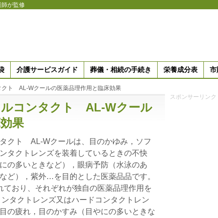
護師が監修
袋
介護サービスガイド
葬儀・相続の手続き
栄養成分表
市
クト AL-Wクールの医薬品理作用と臨床効果
スポンサーリンク
ルコンタクト AL-Wクール
床効果
タクト AL-Wクールは、目のかゆみ，ソフ
ンタクトレンズを装着しているときの不快
にの多いときなど），眼病予防（水泳のあ
など），紫外…を目的とした医薬品品です。
れており、それぞれが独自の医薬品理作用を
コンタクトレンズ又はハードコンタクトレン
目の疲れ，目のかすみ（目やにの多いときな