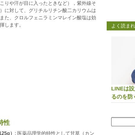
こりや汗が目に入ったときなど），紫外線そ
）に対して、グリチルリチン酸二カリウムは
また、クロルフェニラミンマレイン酸塩は効
揮します。
よく読ま
LINE
るのを防
特性
25g）
: 医薬品理学的特性として甘草（カン