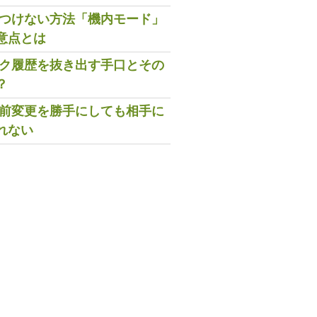
既読つけない方法「機内モード」
意点とは
トーク履歴を抜き出す手口とその
？
の名前変更を勝手にしても相手に
れない