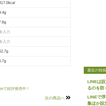
317.0kcal
9.4g
7.6g
未入力
未入力
52.7g
6.7g
最近の投
LINE
るのを防
onで好評発売中！
LINE
次の商品へ
集ほか設