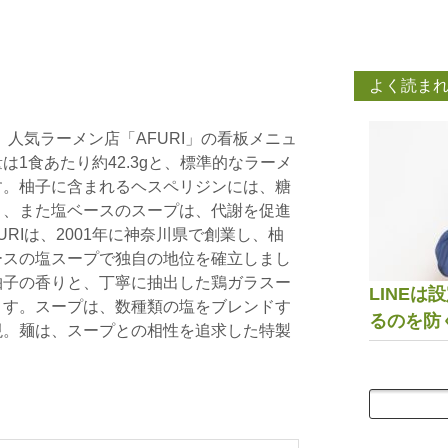
よく読ま
は、人気ラーメン店「AFURI」の看板メニュ
1食あたり約42.3gと、標準的なラーメ
す。柚子に含まれるヘスペリジンには、糖
り、また塩ベースのスープは、代謝を促進
URIは、2001年に神奈川県で創業し、柚
ースの塩スープで独自の地位を確立しまし
柚子の香りと、丁寧に抽出した鶏ガラスー
LINE
ます。スープは、数種類の塩をブレンドす
るのを防
現。麺は、スープとの相性を追求した特製