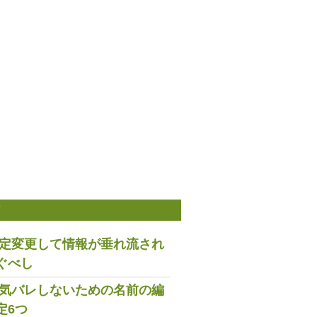
稿
は設定変更して情報が垂れ流され
ぐべし
で浮気バレしないための名前の編
定6つ