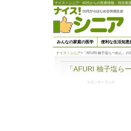
ナイス！シニア
40代からの医療情報…現役看
みんなの家庭の医学
便利な生活知恵
ナイス！シニア
>
「AFURI 柚子塩らーめん」
「AFURI 柚子塩
スポンサーリンク