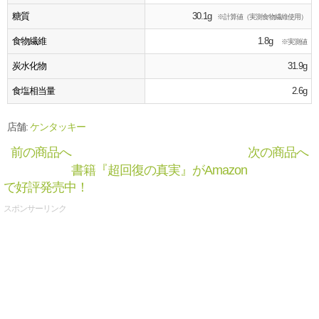
糖質
30.1g
※計算値（実測食物繊維使用）
食物繊維
1.8g
※実測値
炭水化物
31.9g
食塩相当量
2.6g
店舗:
ケンタッキー
前の商品へ
次の商品へ
書籍『超回復の真実』がAmazon
で好評発売中！
スポンサーリンク