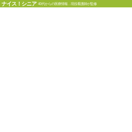
ナイス！シニア
40代からの医療情報…現役看護師が監修