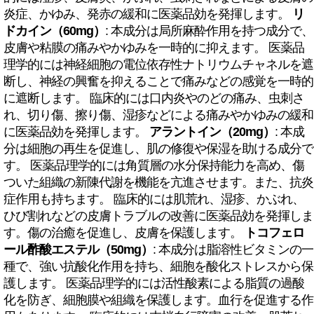
炎症、かゆみ、発赤の緩和に医薬品効を発揮します。
リ
ドカイン（60mg）
: 本成分は局所麻酔作用を持つ成分で、
皮膚や粘膜の痛みやかゆみを一時的に抑えます。 医薬品
理学的には神経細胞の電位依存性ナトリウムチャネルを遮
断し、神経の興奮を抑えることで痛みなどの感覚を一時的
に遮断します。 臨床的には口内炎やのどの痛み、虫刺さ
れ、切り傷、擦り傷、湿疹などによる痛みやかゆみの緩和
に医薬品効を発揮します。
アラントイン（20mg）
: 本成
分は細胞の再生を促進し、肌の修復や保湿を助ける成分で
す。 医薬品理学的には角質層の水分保持能力を高め、傷
ついた組織の新陳代謝を機能を亢進させます。また、抗炎
症作用も持ちます。 臨床的には肌荒れ、湿疹、かぶれ、
ひび割れなどの皮膚トラブルの改善に医薬品効を発揮しま
す。傷の治癒を促進し、皮膚を保護します。
トコフェロ
ール酢酸エステル（50mg）
: 本成分は脂溶性ビタミンの一
種で、強い抗酸化作用を持ち、細胞を酸化ストレスから保
護します。 医薬品理学的には活性酸素による脂質の過酸
化を防ぎ、細胞膜や組織を保護します。血行を促進する作