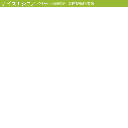
ナイス！シニア
40代からの医療情報…現役看護師が監修