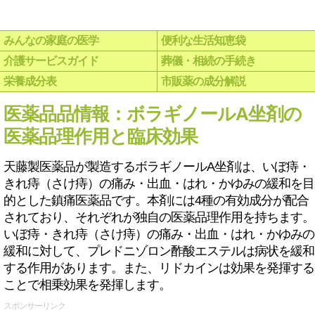
みんなの家庭の医学
便利な生活知恵袋
介護サービスガイド
葬儀・相続の手続き
栄養成分表
市販薬の成分解説
医薬品品情報：ボラギノールA坐剤の
医薬品理作用と臨床効果
天藤製医薬品が製造するボラギノールA坐剤は、いぼ痔・
きれ痔（さけ痔）の痛み・出血・はれ・かゆみの緩和を目
的とした鎮痛医薬品です。本剤には4種の有効成分が配合
されており、それぞれが独自の医薬品理作用を持ちます。
いぼ痔・きれ痔（さけ痔）の痛み・出血・はれ・かゆみの
緩和に対して、プレドニゾロン酢酸エステルは病状を緩和
する作用があります。また、リドカインは効果を発揮する
ことで相乗効果を発揮します。
スポンサーリンク