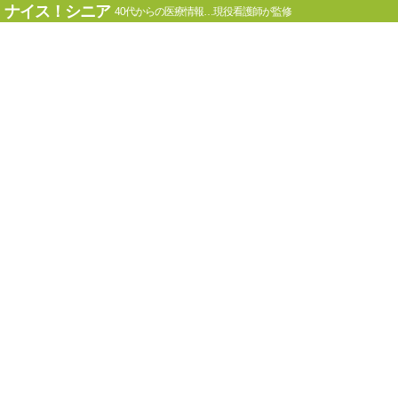
ナイス！シニア
40代からの医療情報…現役看護師が監修