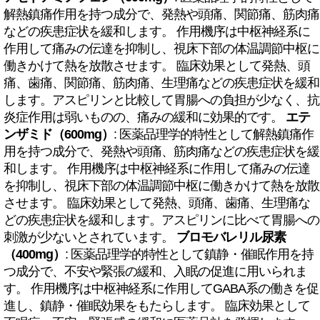
解熱鎮痛作用を持つ成分で、発熱や頭痛、関節痛、筋肉痛
などの疾患症状を緩和します。 作用機序は中枢神経系に
作用して痛みの伝達を抑制し、視床下部の体温調節中枢に
働きかけて熱を放散させます。 臨床効果として発熱、頭
痛、歯痛、関節痛、筋肉痛、生理痛などの疾患症状を緩和
します。アスピリンと比較して胃腸への負担が少なく、抗
炎症作用は弱いものの、痛みの緩和に効果的です。
エテ
ンザミド（600mg）
: 医薬品理学的特性として解熱鎮痛作
用を持つ成分で、発熱や頭痛、筋肉痛などの疾患症状を緩
和します。 作用機序は中枢神経系に作用して痛みの伝達
を抑制し、視床下部の体温調節中枢に働きかけて熱を放散
させます。 臨床効果として発熱、頭痛、歯痛、生理痛な
どの疾患症状を緩和します。アスピリンに比べて胃腸への
刺激が少ないとされています。
ブロモバレリル尿素
（400mg）
: 医薬品理学的特性として鎮静・催眠作用を持
つ成分で、不安や緊張の緩和、入眠の促進に用いられま
す。 作用機序は中枢神経系に作用してGABA系の働きを促
進し、鎮静・催眠効果をもたらします。 臨床効果として