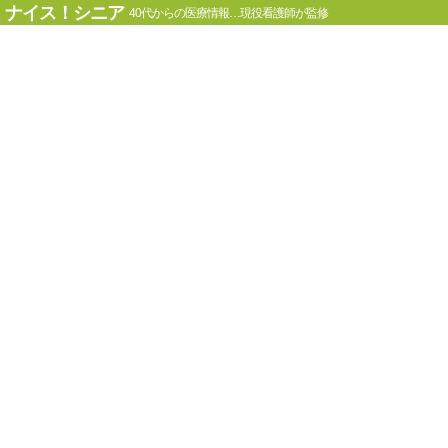
ナイス！シニア
40代からの医療情報…現役看護師が監修