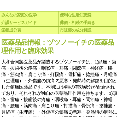
みんなの家庭の医学
便利な生活知恵袋
介護サービスガイド
葬儀・相続の手続き
栄養成分表
市販薬の成分解説
医薬品品情報：ヅツノーイチの医薬品
理作用と臨床効果
大和合同製医薬品が製造するヅツノーイチは、1)頭痛・歯
痛・抜歯後の疼痛・咽喉痛・耳痛・関節痛・神経痛・腰
痛・筋肉痛・肩こり痛・打撲痛・骨折痛・捻挫痛・月経痛
（生理痛）・外傷痛の鎮痛 2)悪寒・発熱時の解熱を目的と
した鎮痛医薬品です。本剤には4種の有効成分が配合され
ており、それぞれが独自の医薬品理作用を持ちます。 1)頭
痛・歯痛・抜歯後の疼痛・咽喉痛・耳痛・関節痛・神経
痛・腰痛・筋肉痛・肩こり痛・打撲痛・骨折痛・捻挫痛・
月経痛（生理痛）・外傷痛の鎮痛 2)悪寒・発熱時の解熱に