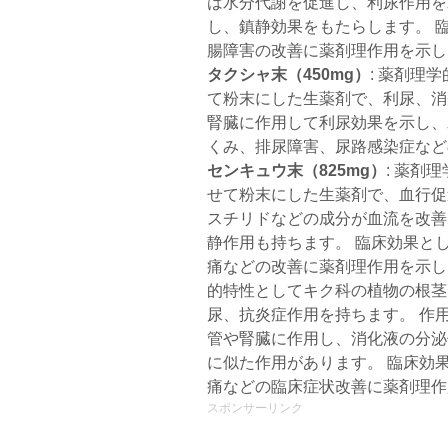
は水分代謝を促進し、利尿作用を
し、鎮静効果をもたらします。 
腸障害の改善に薬剤理作用を示し
タクシャ末（450mg）
: 薬剤理
て粉末にした生薬剤で、利尿、消
腎臓に作用して利尿効果を示し、
くみ、排尿障害、尿路感染症など
センキュウ末（825mg）
: 薬剤
せて粉末にした生薬剤で、血行促
スチリドなどの成分が血流を改善
静作用も持ちます。 臨床効果と
痛などの改善に薬剤理作用を示
的特性としてキク科の植物の根茎
尿、抗炎症作用を持ちます。 作
管や腎臓に作用し、消化液の分泌
に似た作用があります。 臨床効
痛などの臨床症状改善に薬剤理作
スポンサーリンク