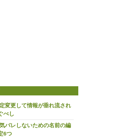
稿
は設定変更して情報が垂れ流され
ぐべし
で浮気バレしないための名前の編
定6つ