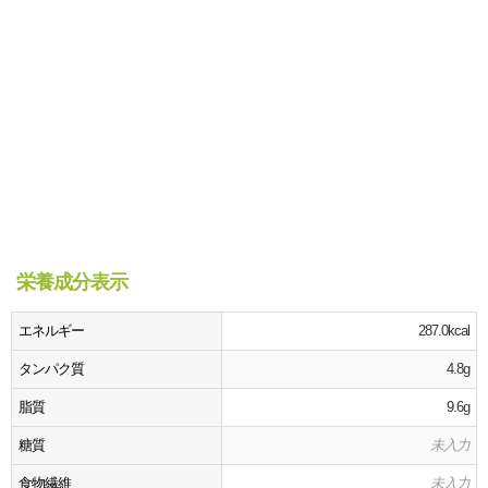
栄養成分表示
エネルギー
287.0kcal
タンパク質
4.8g
脂質
9.6g
糖質
未入力
食物繊維
未入力