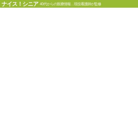
ナイス！シニア
40代からの医療情報…現役看護師が監修