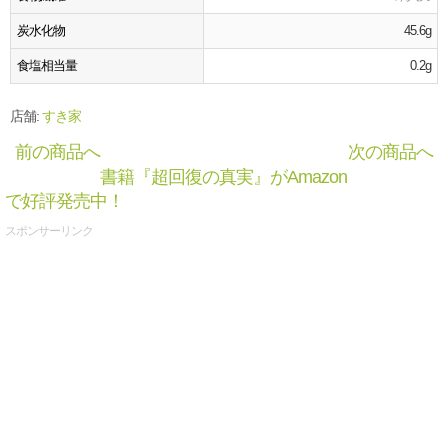
炭水化物
45.6g
食塩相当量
0.2g
店舗:
すき家
前の商品へ
次の商品へ
書籍『超回復の真実』がAmazon
で好評発売中！
スポンサーリンク