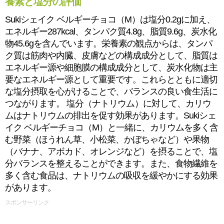
養素と塩分の評価
Sukiシェイク ベルギーチョコ（M）は塩分0.2gに加え、
エネルギー287kcal、タンパク質4.8g、脂質9.6g、炭水化
物45.6gを含んでいます。栄養素の観点からは、タンパ
ク質は筋肉や内臓、皮膚などの構成成分として、脂質は
エネルギー源や細胞膜の構成成分として、炭水化物は主
要なエネルギー源として重要です。これらとともに適切
な塩分摂取を心がけることで、バランスの良い食生活に
つながります。 塩分（ナトリウム）に対して、カリウ
ムはナトリウムの排出を促す効果があります。Sukiシェ
イク ベルギーチョコ（M）と一緒に、カリウムを多く含
む野菜（ほうれん草、小松菜、かぼちゃなど）や果物
（バナナ、アボカド、オレンジなど）を摂ることで、塩
分バランスを整えることができます。また、食物繊維を
多く含む食品は、ナトリウムの吸収を緩やかにする効果
があります。
スポンサーリンク