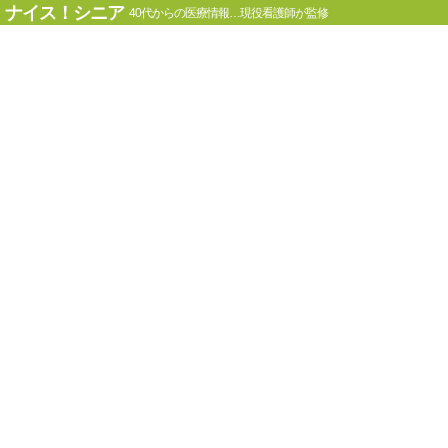
ナイス！シニア
40代からの医療情報…現役看護師が監修