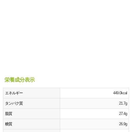
栄養成分表示
エネルギー
449.0kcal
タンパク質
21.7g
脂質
27.4g
糖質
26.9g