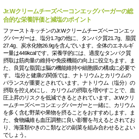
Jr.Wクリームチーズベーコンエッグバーガーの総
合的な栄養評価と減塩のポイント
ファーストキッチンのJr.Wクリームチーズベーコンエッ
グバーガーは、塩分1.7gの他に、タンパク質21.7g、脂質
27.4g、炭水化物26.9gを含んでいます。全体のエネルギ
ー量は449kcalです。栄養学的には、適度なタンパク質
摂取は筋肉量の維持や免疫機能の向上に役立ちます。ま
た、良質な脂質は脳の機能維持や細胞膜の構成に必要で
す。 塩分と健康の関係では、ナトリウムとカリウムの
バランスが重要とされています。ナトリウム（塩分）の
摂取を控えめにし、カリウムの摂取を増やすことで、血
圧上昇のリスクを低減できるとされています。Jr.Wクリ
ームチーズベーコンエッグバーガーと一緒に、カリウム
を多く含む野菜や果物を摂ることをおすすめします。ま
た、食物繊維も血圧調整に良い影響を与えるとされてお
り、海藻類やきのこ類などの副菜を組み合わせるとよい
でしょう。