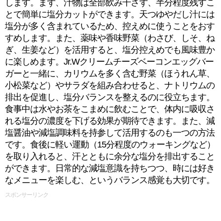
します。まず、汁物は全部飲み干さず、半分程度残すこ
とで簡単に塩分カットができます。天つゆやだし汁には
塩分が多く含まれているため、控えめに使うことをおす
すめします。また、薬味や香味野菜（わさび、しそ、ね
ぎ、生姜など）を活用すると、塩分控えめでも風味豊か
に楽しめます。Jr.Wクリームチーズベーコンエッグバー
ガーと一緒に、カリウムを多く含む野菜（ほうれん草、
小松菜など）やサラダを組み合わせると、ナトリウムの
排出を促進し、塩分バランスを整えるのに役立ちます。
食事中は水やお茶をこまめに飲むことで、体内に吸収さ
れる塩分の濃度を下げる効果が期待できます。また、減
塩醤油や減塩調味料を持参して活用するのも一つの方法
です。食後に軽い運動（15分程度のウォーキングなど）
を取り入れると、汗とともに余分な塩分を排出すること
ができます。日常的な減塩意識を持ちつつ、時には好き
なメニューを楽しむ、というバランス感覚も大切です。
スポンサーリンク