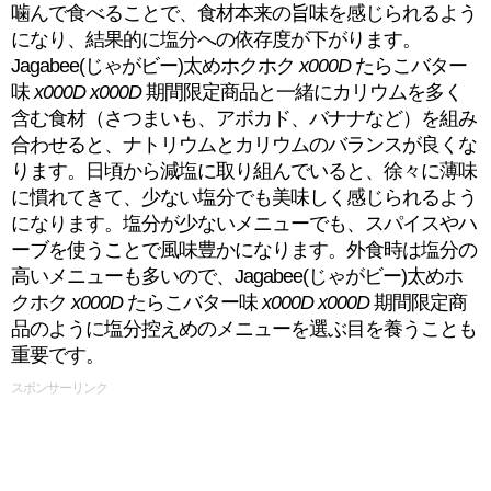
噛んで食べることで、食材本来の旨味を感じられるよう
になり、結果的に塩分への依存度が下がります。
Jagabee(じゃがビー)太めホクホク
x000D
たらこバター
味
x000D
x000D
期間限定商品と一緒にカリウムを多く
含む食材（さつまいも、アボカド、バナナなど）を組み
合わせると、ナトリウムとカリウムのバランスが良くな
ります。日頃から減塩に取り組んでいると、徐々に薄味
に慣れてきて、少ない塩分でも美味しく感じられるよう
になります。塩分が少ないメニューでも、スパイスやハ
ーブを使うことで風味豊かになります。外食時は塩分の
高いメニューも多いので、Jagabee(じゃがビー)太めホ
クホク
x000D
たらこバター味
x000D
x000D
期間限定商
品のように塩分控えめのメニューを選ぶ目を養うことも
重要です。
スポンサーリンク