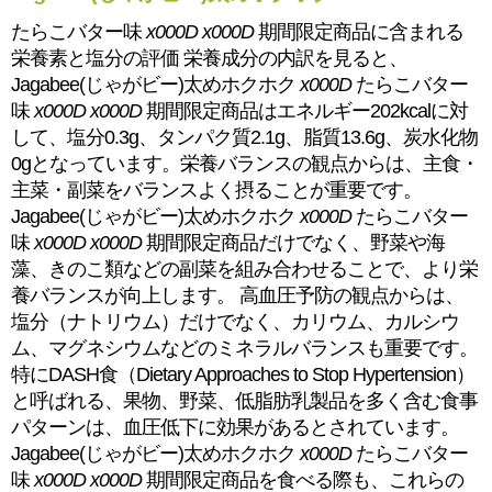
たらこバター味
x000D
x000D
期間限定商品に含まれる
栄養素と塩分の評価 栄養成分の内訳を見ると、
Jagabee(じゃがビー)太めホクホク
x000D
たらこバター
味
x000D
x000D
期間限定商品はエネルギー202kcalに対
して、塩分0.3g、タンパク質2.1g、脂質13.6g、炭水化物
0gとなっています。栄養バランスの観点からは、主食・
主菜・副菜をバランスよく摂ることが重要です。
Jagabee(じゃがビー)太めホクホク
x000D
たらこバター
味
x000D
x000D
期間限定商品だけでなく、野菜や海
藻、きのこ類などの副菜を組み合わせることで、より栄
養バランスが向上します。 高血圧予防の観点からは、
塩分（ナトリウム）だけでなく、カリウム、カルシウ
ム、マグネシウムなどのミネラルバランスも重要です。
特にDASH食（Dietary Approaches to Stop Hypertension）
と呼ばれる、果物、野菜、低脂肪乳製品を多く含む食事
パターンは、血圧低下に効果があるとされています。
Jagabee(じゃがビー)太めホクホク
x000D
たらこバター
味
x000D
x000D
期間限定商品を食べる際も、これらの