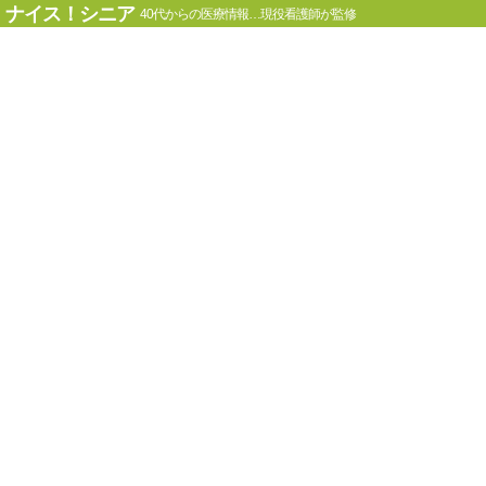
ナイス！シニア
40代からの医療情報…現役看護師が監修