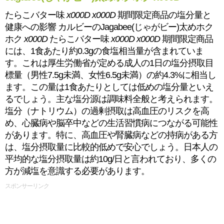
たらこバター味
x000D
x000D
期間限定商品の塩分量と
健康への影響 カルビーのJagabee(じゃがビー)太めホク
ホク
x000D
たらこバター味
x000D
x000D
期間限定商品
には、1食あたり約0.3gの食塩相当量が含まれていま
す。これは厚生労働省が定める成人の1日の塩分摂取目
標量（男性7.5g未満、女性6.5g未満）の約4.3%に相当し
ます。この量は1食あたりとしては低めの塩分量といえ
るでしょう。主な塩分源は調味料全般と考えられます。
塩分（ナトリウム）の過剰摂取は高血圧のリスクを高
め、心臓病や脳卒中などの生活習慣病につながる可能性
があります。特に、高血圧や腎臓病などの持病がある方
は、塩分摂取量に比較的低めで安心でしょう。日本人の
平均的な塩分摂取量は約10g/日と言われており、多くの
方が減塩を意識する必要があります。
スポンサーリンク