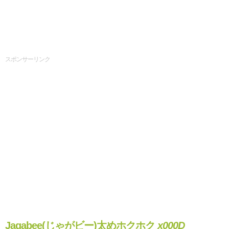
スポンサーリンク
Jagabee(じゃがビー)太めホクホク
x000D