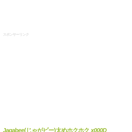
スポンサーリンク
Jagabee(じゃがビー)太めホクホク
x000D