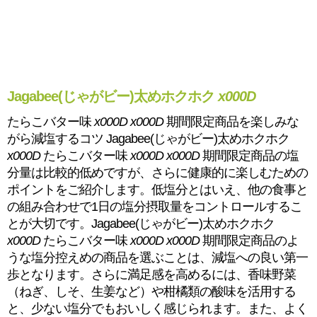
Jagabee(じゃがビー)太めホクホク
x000D
たらこバター味
x000D
x000D
期間限定商品を楽しみな
がら減塩するコツ Jagabee(じゃがビー)太めホクホク
x000D
たらこバター味
x000D
x000D
期間限定商品の塩
分量は比較的低めですが、さらに健康的に楽しむための
ポイントをご紹介します。低塩分とはいえ、他の食事と
の組み合わせで1日の塩分摂取量をコントロールするこ
とが大切です。Jagabee(じゃがビー)太めホクホク
x000D
たらこバター味
x000D
x000D
期間限定商品のよ
うな塩分控えめの商品を選ぶことは、減塩への良い第一
歩となります。さらに満足感を高めるには、香味野菜
（ねぎ、しそ、生姜など）や柑橘類の酸味を活用する
と、少ない塩分でもおいしく感じられます。また、よく