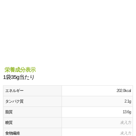
栄養成分表示
1袋35g当たり
エネルギー
202.0kcal
タンパク質
2.1g
脂質
13.6g
糖質
未入力
食物繊維
未入力