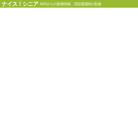
ナイス！シニア
40代からの医療情報…現役看護師が監修