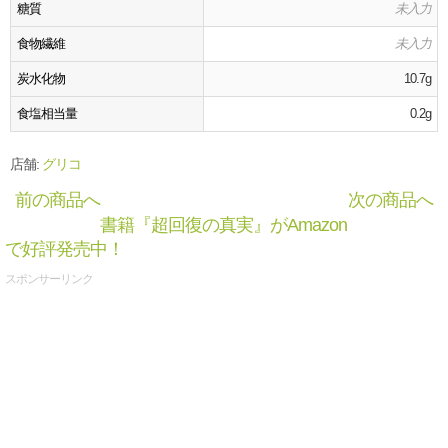
糖質
未入力
食物繊維
未入力
炭水化物
10.7g
食塩相当量
0.2g
店舗:
グリコ
前の商品へ
次の商品へ
書籍『超回復の真実』がAmazon
で好評発売中！
スポンサーリンク