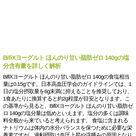
BifiXヨーグルト ほんのり甘い脂肪ゼロ 140gの塩
分含有量を詳しく解析
BifiXヨーグルト ほんのり甘い脂肪ゼロ 140gの食塩相当
量は0.15gです。日本高血圧学会のガイドラインでは、1
日の塩分摂取量を6g未満に抑えることを推奨しており、
1食あたりに換算すると約2g程度が目安となります。こ
の基準から見ると、BifiXヨーグルト ほんのり甘い脂肪ゼ
ロ 140gの塩分量は低めといえます。塩分の多くは調味
料全般から来ていると考えられます。 食塩に含まれる
ナトリウムは体内の水分バランスを保つために必要な栄
養素ですが、過剰摂取は血圧上昇や浮腫みの原因となり