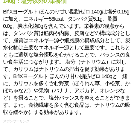
140g：塩分以外の栄養価
BifiXヨーグルト ほんのり甘い脂肪ゼロ 140gは塩分0.15g
に加え、エネルギー58kcal、タンパク質5.1g、脂質
0.0g、炭水化物0gを含んでいます。栄養素の観点から
は、タンパク質は筋肉や内臓、皮膚などの構成成分とし
て、脂質はエネルギー源や細胞膜の構成成分として、炭
水化物は主要なエネルギー源として重要です。これらと
ともに適切な塩分摂取を心がけることで、バランスの良
い食生活につながります。 塩分（ナトリウム）に対し
て、カリウムはナトリウムの排出を促す効果がありま
す。BifiXヨーグルト ほんのり甘い脂肪ゼロ 140gと一緒
に、カリウムを多く含む野菜（ほうれん草、小松菜、か
ぼちゃなど）や果物（バナナ、アボカド、オレンジな
ど）を摂ることで、塩分バランスを整えることができま
す。また、食物繊維を多く含む食品は、ナトリウムの吸
収を緩やかにする効果があります。
スポンサーリンク