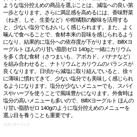
ような塩分控えめの商品を選ぶことは、減塩への良い第
一歩となります。さらに満足感を高めるには、香味野菜
（ねぎ、しそ、生姜など）や柑橘類の酸味を活用する
と、少ない塩分でもおいしく感じられます。また、よく
噛んで食べることで、食材本来の旨味を感じられるよう
になり、結果的に塩分への依存度が下がります。BifiXヨ
ーグルト ほんのり甘い脂肪ゼロ 140gと一緒にカリウム
を多く含む食材（さつまいも、アボカド、バナナなど）
を組み合わせると、ナトリウムとカリウムのバランスが
良くなります。日頃から減塩に取り組んでいると、徐々
に薄味に慣れてきて、少ない塩分でも美味しく感じられ
るようになります。塩分が少ないメニューでも、スパイ
スやハーブを使うことで風味豊かになります。外食時は
塩分の高いメニューも多いので、BifiXヨーグルト ほんの
り甘い脂肪ゼロ 140gのように塩分控えめのメニューを
選ぶ目を養うことも重要です。
スポンサーリンク