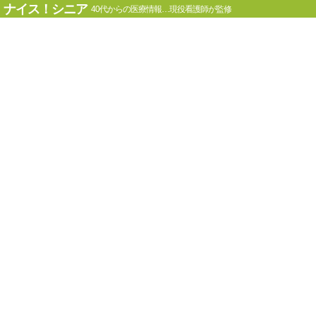
ナイス！シニア
40代からの医療情報…現役看護師が監修