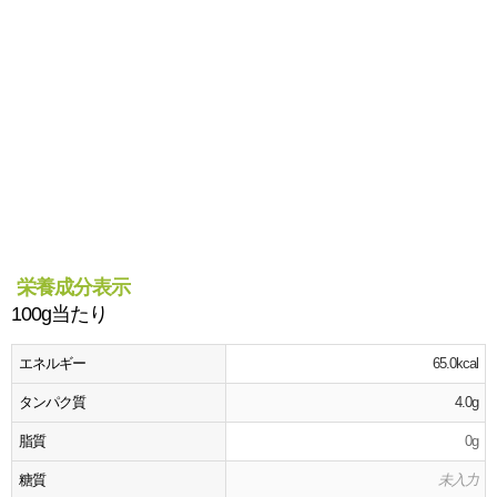
栄養成分表示
100g当たり
エネルギー
65.0kcal
タンパク質
4.0g
脂質
0g
糖質
未入力