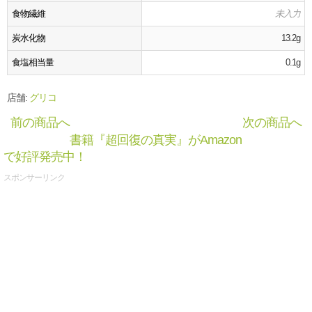
食物繊維
未入力
炭水化物
13.2g
食塩相当量
0.1g
店舗:
グリコ
前の商品へ
次の商品へ
書籍『超回復の真実』がAmazon
で好評発売中！
スポンサーリンク