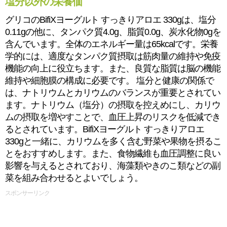
塩分以外の栄養価
グリコのBifiXヨーグルト すっきりアロエ 330gは、塩分
0.11gの他に、タンパク質4.0g、脂質0.0g、炭水化物0gを
含んでいます。全体のエネルギー量は65kcalです。栄養
学的には、適度なタンパク質摂取は筋肉量の維持や免疫
機能の向上に役立ちます。また、良質な脂質は脳の機能
維持や細胞膜の構成に必要です。 塩分と健康の関係で
は、ナトリウムとカリウムのバランスが重要とされてい
ます。ナトリウム（塩分）の摂取を控えめにし、カリウ
ムの摂取を増やすことで、血圧上昇のリスクを低減でき
るとされています。BifiXヨーグルト すっきりアロエ
330gと一緒に、カリウムを多く含む野菜や果物を摂るこ
とをおすすめします。また、食物繊維も血圧調整に良い
影響を与えるとされており、海藻類やきのこ類などの副
菜を組み合わせるとよいでしょう。
スポンサーリンク