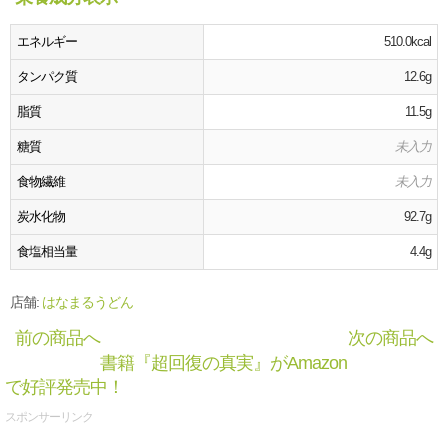
エネルギー
510.0kcal
タンパク質
12.6g
脂質
11.5g
糖質
未入力
食物繊維
未入力
炭水化物
92.7g
食塩相当量
4.4g
店舗:
はなまるうどん
前の商品へ
次の商品へ
書籍『超回復の真実』がAmazon
で好評発売中！
スポンサーリンク