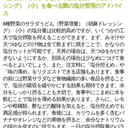
シング）（小）を食べる際の塩分管理のアドバイ
ス
8種野菜のサラダうどん（野菜増量）（胡麻ドレッシン
グ）（小）の塩分量は比較的高めですが、いくつかの工
夫で塩分摂取を抑えることができます。まず、みそ汁や
天つゆなどの汁物は全て飲まずに残すことで、かなりの
塩分カットが可能です。天丼の場合は、天つゆをかけす
ぎないようにするか、別添えの場合は少なめにつけて食
べるとよいでしょう。また、注文時に「塩分控えめ」や
「味の薄め」をリクエストできる店舗もあります。食事
の前には野菜サラダなど食物繊維の多い食品を摂ること
で、塩分の吸収を緩やかにする効果も期待できます。水
分をしっかり摂ることも大切で、食事中にこまめに水を
飲むことで塩分を薄める効果があります。さらに、レモ
ンや柑橘類、酢などの酸味を加えると、塩分控えめでも
満足感が得られます。食後には、カリウムを多く含むバ
ナナやオレンジなどの果物を摂ると、余分なナトリウム
の排出を促すのに役立ちます。一日の塩分摂取量のバラ