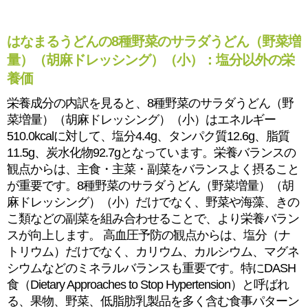
はなまるうどんの8種野菜のサラダうどん（野菜増
量）（胡麻ドレッシング）（小）：塩分以外の栄
養価
栄養成分の内訳を見ると、8種野菜のサラダうどん（野
菜増量）（胡麻ドレッシング）（小）はエネルギー
510.0kcalに対して、塩分4.4g、タンパク質12.6g、脂質
11.5g、炭水化物92.7gとなっています。栄養バランスの
観点からは、主食・主菜・副菜をバランスよく摂ること
が重要です。8種野菜のサラダうどん（野菜増量）（胡
麻ドレッシング）（小）だけでなく、野菜や海藻、きの
こ類などの副菜を組み合わせることで、より栄養バラン
スが向上します。 高血圧予防の観点からは、塩分（ナ
トリウム）だけでなく、カリウム、カルシウム、マグネ
シウムなどのミネラルバランスも重要です。特にDASH
食（Dietary Approaches to Stop Hypertension）と呼ばれ
る、果物、野菜、低脂肪乳製品を多く含む食事パターン