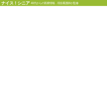
ナイス！シニア
40代からの医療情報…現役看護師が監修