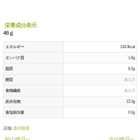
栄養成分表示
46ｇ
エネルギー
134.0kcal
タンパク質
1.8g
脂質
8.2g
糖質
未入力
食物繊維
未入力
炭水化物
13.3g
食塩相当量
0.0g
店舗:
森永製菓
前の商品へ
次の商品へ