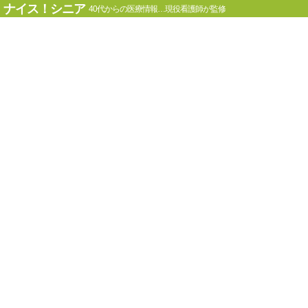
ナイス！シニア
40代からの医療情報…現役看護師が監修