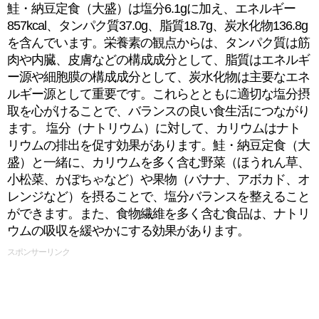
鮭・納豆定食（大盛）は塩分6.1gに加え、エネルギー
857kcal、タンパク質37.0g、脂質18.7g、炭水化物136.8g
を含んでいます。栄養素の観点からは、タンパク質は筋
肉や内臓、皮膚などの構成成分として、脂質はエネルギ
ー源や細胞膜の構成成分として、炭水化物は主要なエネ
ルギー源として重要です。これらとともに適切な塩分摂
取を心がけることで、バランスの良い食生活につながり
ます。 塩分（ナトリウム）に対して、カリウムはナト
リウムの排出を促す効果があります。鮭・納豆定食（大
盛）と一緒に、カリウムを多く含む野菜（ほうれん草、
小松菜、かぼちゃなど）や果物（バナナ、アボカド、オ
レンジなど）を摂ることで、塩分バランスを整えること
ができます。また、食物繊維を多く含む食品は、ナトリ
ウムの吸収を緩やかにする効果があります。
スポンサーリンク