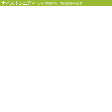
ナイス！シニア
40代からの医療情報…現役看護師が監修