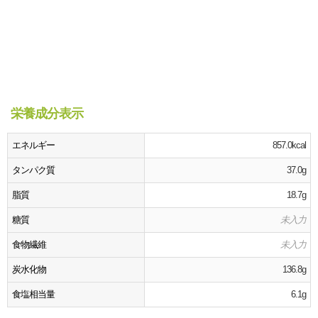
栄養成分表示
エネルギー
857.0kcal
タンパク質
37.0g
脂質
18.7g
糖質
未入力
食物繊維
未入力
炭水化物
136.8g
食塩相当量
6.1g