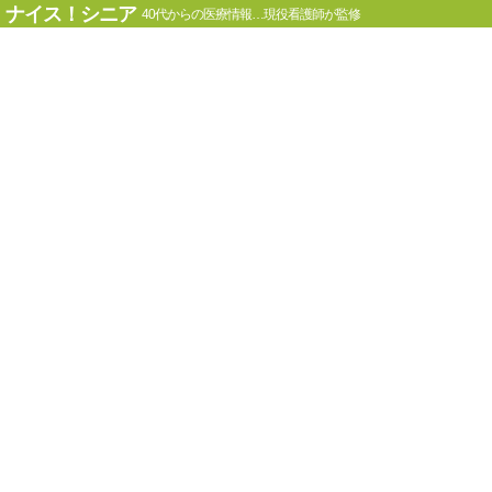
ナイス！シニア
40代からの医療情報…現役看護師が監修