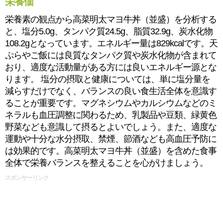
栄養価
栄養素の観点から高菜明太マヨ牛丼（並盛）を分析する
と、塩分5.0g、タンパク質24.5g、脂質32.9g、炭水化物
108.2gとなっています。エネルギー量は829kcalです。天
ぷらやご飯には良質なタンパク質や炭水化物が含まれて
おり、適度な活動量がある方には良いエネルギー源とな
ります。 塩分の摂取と健康については、単に塩分量を
減らすだけでなく、バランスの良い食生活全体を意識す
ることが重要です。マグネシウムやカルシウムなどのミ
ネラルも血圧調整に関わるため、乳製品や豆類、緑黄色
野菜なども意識して摂るとよいでしょう。また、適度な
運動や十分な水分摂取、禁煙、節酒なども高血圧予防に
は効果的です。高菜明太マヨ牛丼（並盛）を含めた食事
全体で栄養バランスを整えることを心がけましょう。
スポンサーリンク