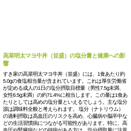
高菜明太マヨ牛丼（並盛）の塩分量と健康への影
響
すき家の高菜明太マヨ牛丼（並盛）には、1食あたり約
5.0gの食塩相当量が含まれています。これは厚生労働省
が定める成人の1日の塩分摂取目標量（男性7.5g未満、
女性6.5g未満）の約71.4%に相当します。この量は1食あ
たりとしては高めの塩分量といえるでしょう。主な塩分
源は調味料全般と考えられます。 塩分（ナトリウム）
の過剰摂取は高血圧のリスクを高め、心臓病や脳卒中な
どの生活習慣病につながる可能性があります。特に、高
血圧や腎臓病などの持病がある方は、塩分摂取量に注意