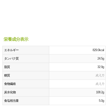
栄養成分表示
エネルギー
829.0kcal
タンパク質
24.5g
脂質
32.9g
糖質
未入力
食物繊維
未入力
炭水化物
108.2g
食塩相当量
5.0g