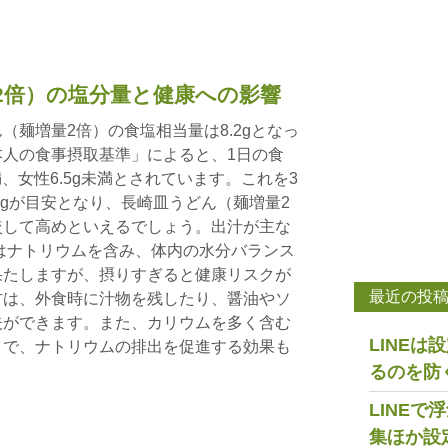
2倍）の塩分量と健康への影響
（麺増量2倍）の食塩相当量は8.2gとなっ
人の食事摂取基準」によると、1日の食
満、女性6.5g未満とされています。これを3
.5gが目安となり、長崎皿うどん（麺増量2
較して高めといえるでしょう。出汁が主な
はナトリウムを含み、体内の水分バランス
果たしますが、摂りすぎると健康リスクが
最近の投
方は、外食時に汁物を残したり、醤油やソ
夫ができます。また、カリウムを多く含む
LINE
とで、ナトリウムの排出を促進する効果も
るのを防
LINE
集ほか設