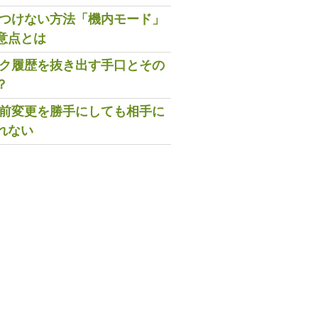
既読つけない方法「機内モード」
意点とは
トーク履歴を抜き出す手口とその
？
の名前変更を勝手にしても相手に
れない