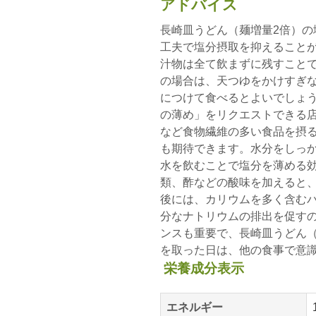
アドバイス
長崎皿うどん（麺増量2倍）の
工夫で塩分摂取を抑えること
汁物は全て飲まずに残すこと
の場合は、天つゆをかけすぎ
につけて食べるとよいでしょ
の薄め」をリクエストできる
など食物繊維の多い食品を摂
も期待できます。水分をしっ
水を飲むことで塩分を薄める
類、酢などの酸味を加えると
後には、カリウムを多く含む
分なナトリウムの排出を促す
ンスも重要で、長崎皿うどん（
を取った日は、他の食事で意
栄養成分表示
エネルギー