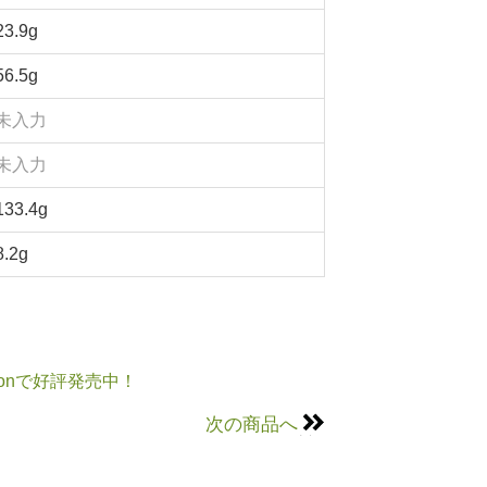
23.9g
56.5g
未入力
未入力
133.4g
8.2g
onで好評発売中！
次の商品へ