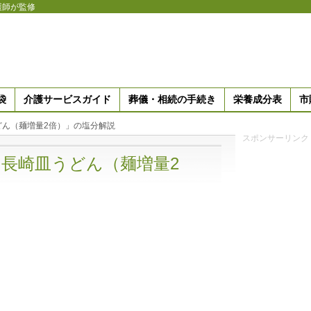
護師が監修
袋
介護サービスガイド
葬儀・相続の手続き
栄養成分表
市
どん（麺増量2倍）」の塩分解説
スポンサーリンク
長崎皿うどん（麺増量2