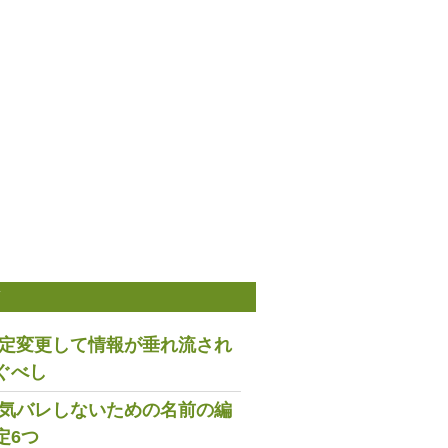
稿
は設定変更して情報が垂れ流され
ぐべし
で浮気バレしないための名前の編
定6つ