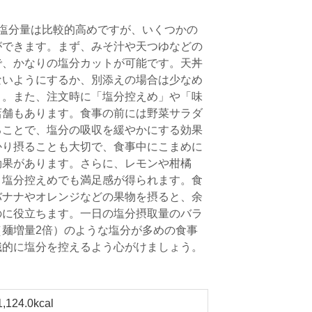
塩分量は比較的高めですが、いくつかの
ができます。まず、みそ汁や天つゆなどの
で、かなりの塩分カットが可能です。天丼
ないようにするか、別添えの場合は少なめ
う。また、注文時に「塩分控えめ」や「味
店舗もあります。食事の前には野菜サラダ
ることで、塩分の吸収を緩やかにする効果
かり摂ることも大切で、食事中にこまめに
効果があります。さらに、レモンや柑橘
、塩分控えめでも満足感が得られます。食
バナナやオレンジなどの果物を摂ると、余
のに役立ちます。一日の塩分摂取量のバラ
麺増量2倍）のような塩分が多めの食事
識的に塩分を控えるよう心がけましょう。
1,124.0kcal