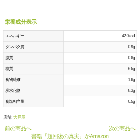
栄養成分表示
エネルギー
42.0kcal
タンパク質
0.9g
脂質
0.8g
糖質
6.5g
食物繊維
1.8g
炭水化物
8.3g
食塩相当量
0.5g
店舗:
大戸屋
前の商品へ
次の商品へ
書籍『超回復の真実』がAmazon