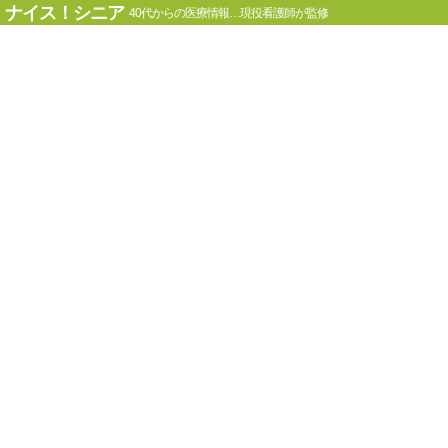
ナイス！シニア
40代からの医療情報…現役看護師が監修