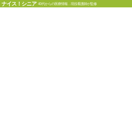
ナイス！シニア
40代からの医療情報…現役看護師が監修