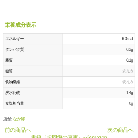
栄養成分表示
エネルギー
6.0kcal
タンパク質
0.3g
脂質
0.1g
糖質
未入力
食物繊維
未入力
炭水化物
1.4g
食塩相当量
0g
店舗:
なか卯
前の商品へ
次の商品へ
書籍『超回復の真実』がAmazon