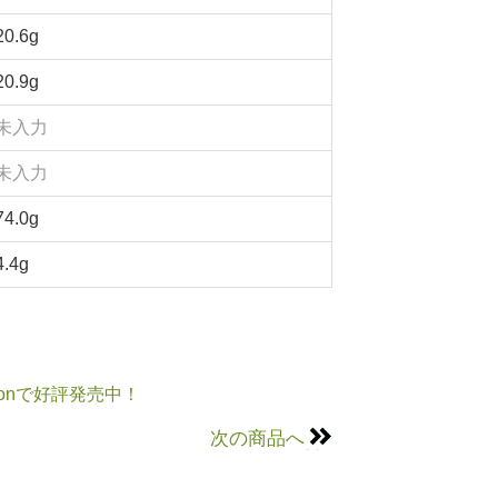
20.6g
20.9g
未入力
未入力
74.0g
4.4g
onで好評発売中！
次の商品へ