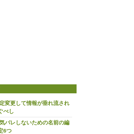
稿
は設定変更して情報が垂れ流され
ぐべし
で浮気バレしないための名前の編
定6つ