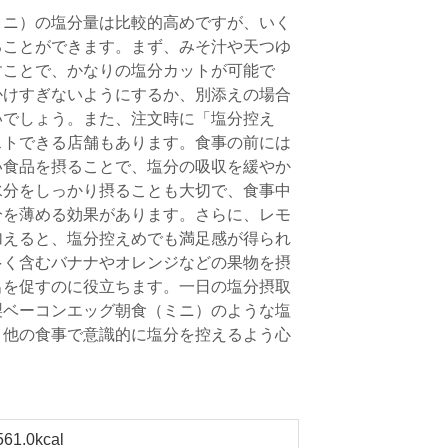
ミニ）の塩分量は比較的高めですが、いく
ることができます。まず、みそ汁や天つゆ
すことで、かなりの塩分カットが可能で
かけすぎないようにするか、別添えの場合
いでしょう。また、注文時に「塩分控え
ストできる店舗もあります。食事の前には
い食品を摂ることで、塩分の吸収を緩やか
水分をしっかり摂ることも大切で、食事中
分を薄める効果があります。さらに、レモ
加えると、塩分控えめでも満足感が得られ
多く含むバナナやオレンジなどの果物を摂
出を促すのに役立ちます。一日の塩分摂取
製ベーコンエッグ朝食（ミニ）のような塩
、他の食事で意識的に塩分を控えるよう心
561.0kcal