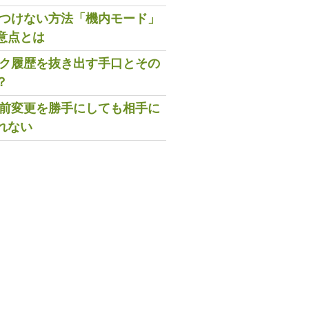
既読つけない方法「機内モード」
意点とは
トーク履歴を抜き出す手口とその
？
の名前変更を勝手にしても相手に
れない