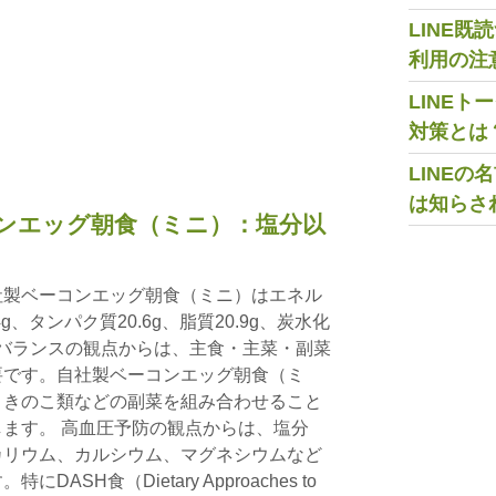
LINE
利用の注
LINE
対策とは
LINE
は知らさ
ンエッグ朝食（ミニ）：塩分以
社製ベーコンエッグ朝食（ミニ）はエネル
4g、タンパク質20.6g、脂質20.9g、炭水化
栄養バランスの観点からは、主食・主菜・副菜
要です。自社製ベーコンエッグ朝食（ミ
、きのこ類などの副菜を組み合わせること
ます。 高血圧予防の観点からは、塩分
カリウム、カルシウム、マグネシウムなど
SH食（Dietary Approaches to