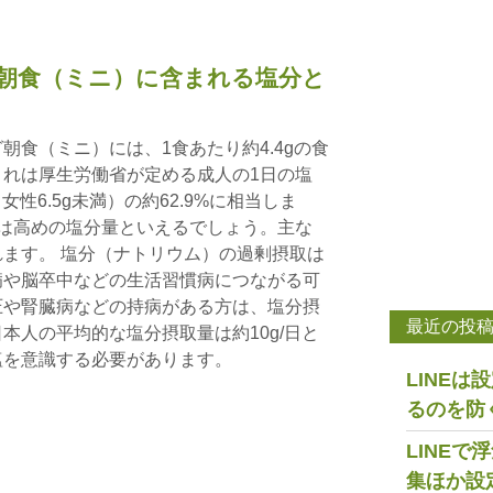
朝食（ミニ）に含まれる塩分と
朝食（ミニ）には、1食あたり約4.4gの食
れは厚生労働省が定める成人の1日の塩
女性6.5g未満）の約62.9%に相当しま
は高めの塩分量といえるでしょう。主な
ます。 塩分（ナトリウム）の過剰摂取は
病や脳卒中などの生活習慣病につながる可
圧や腎臓病などの持病がある方は、塩分摂
最近の投
本人の平均的な塩分摂取量は約10g/日と
塩を意識する必要があります。
LINE
るのを防
LINE
集ほか設