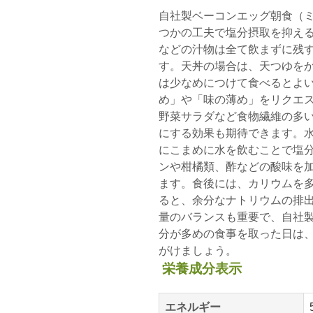
自社製ベーコンエッグ朝食（
つかの工夫で塩分摂取を抑え
などの汁物は全て飲まずに残
す。天丼の場合は、天つゆを
は少なめにつけて食べるとよ
め」や「味の薄め」をリクエ
野菜サラダなど食物繊維の多
にする効果も期待できます。
にこまめに水を飲むことで塩
ンや柑橘類、酢などの酸味を
ます。食後には、カリウムを
ると、余分なナトリウムの排
量のバランスも重要で、自社
分が多めの食事を取った日は
がけましょう。
栄養成分表示
エネルギー