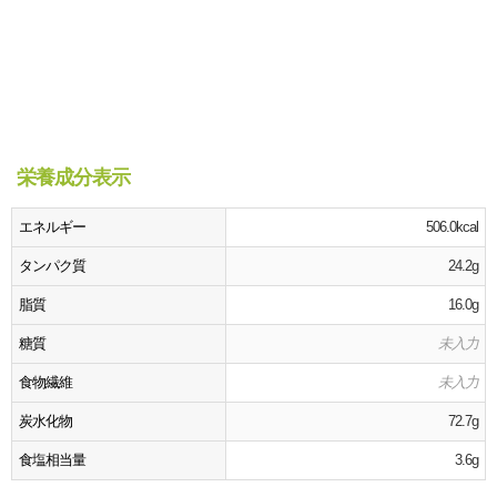
栄養成分表示
エネルギー
506.0kcal
タンパク質
24.2g
脂質
16.0g
糖質
未入力
食物繊維
未入力
炭水化物
72.7g
食塩相当量
3.6g