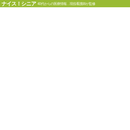
ナイス！シニア
40代からの医療情報…現役看護師が監修