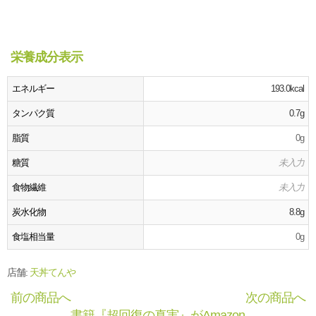
栄養成分表示
エネルギー
193.0kcal
タンパク質
0.7g
脂質
0g
糖質
未入力
食物繊維
未入力
炭水化物
8.8g
食塩相当量
0g
店舗:
天丼てんや
前の商品へ
次の商品へ
書籍『超回復の真実』がAmazon