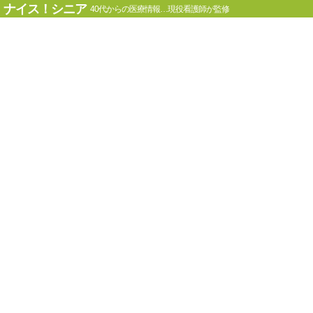
ナイス！シニア
40代からの医療情報…現役看護師が監修