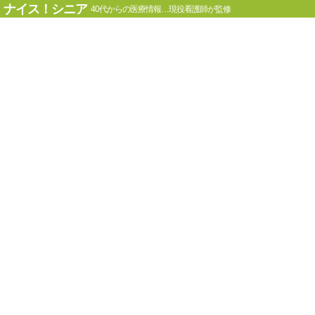
ナイス！シニア
40代からの医療情報…現役看護師が監修