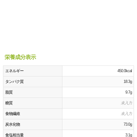
栄養成分表示
エネルギー
450.0kcal
タンパク質
18.3g
脂質
9.7g
糖質
未入力
食物繊維
未入力
炭水化物
73.0g
食塩相当量
3.1g