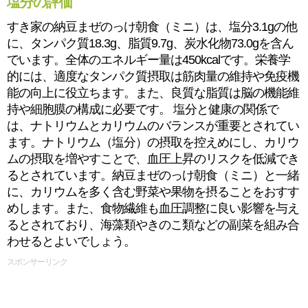
塩分の評価
すき家の納豆まぜのっけ朝食（ミニ）は、塩分3.1gの他
に、タンパク質18.3g、脂質9.7g、炭水化物73.0gを含ん
でいます。全体のエネルギー量は450kcalです。栄養学
的には、適度なタンパク質摂取は筋肉量の維持や免疫機
能の向上に役立ちます。また、良質な脂質は脳の機能維
持や細胞膜の構成に必要です。 塩分と健康の関係で
は、ナトリウムとカリウムのバランスが重要とされてい
ます。ナトリウム（塩分）の摂取を控えめにし、カリウ
ムの摂取を増やすことで、血圧上昇のリスクを低減でき
るとされています。納豆まぜのっけ朝食（ミニ）と一緒
に、カリウムを多く含む野菜や果物を摂ることをおすす
めします。また、食物繊維も血圧調整に良い影響を与え
るとされており、海藻類やきのこ類などの副菜を組み合
わせるとよいでしょう。
スポンサーリンク