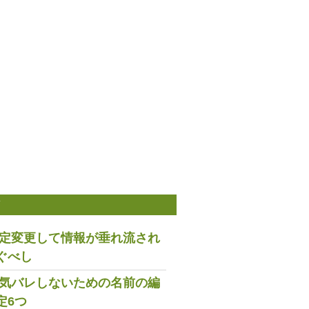
稿
は設定変更して情報が垂れ流され
ぐべし
で浮気バレしないための名前の編
定6つ