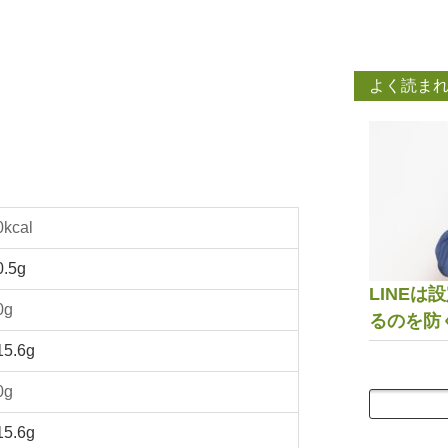
よく読ま
0kcal
0.5g
LINE
0g
るのを防
15.6g
0g
15.6g