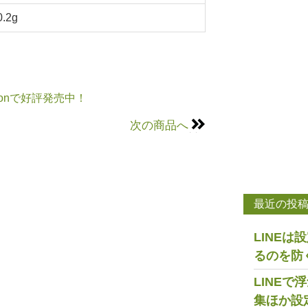
0.2g
onで好評発売中！
次の商品へ
最近の投
LINE
るのを防
LINE
集ほか設