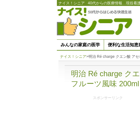
ナイス！シニア
40代からの医療情報…現役看
みんなの家庭の医学
便利な生活知恵
ナイス！シニア
>
明治 Ré charge クエン酸 
明治 Ré charg
フルーツ風味 200ml
スポンサーリンク