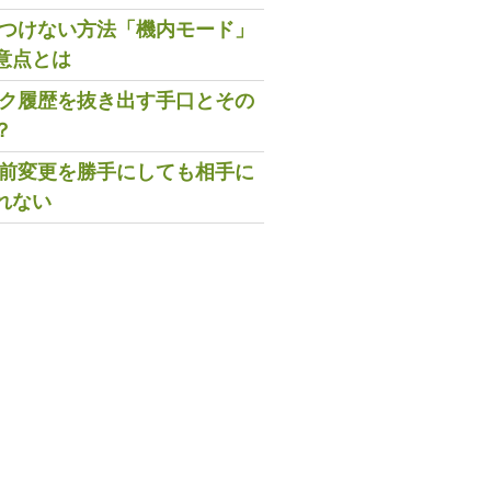
既読つけない方法「機内モード」
意点とは
トーク履歴を抜き出す手口とその
？
の名前変更を勝手にしても相手に
れない