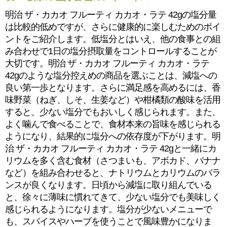
明治 ザ・カカオ フルーティ カカオ・ラテ 42gの塩分量
は比較的低めですが、さらに健康的に楽しむためのポイ
ントをご紹介します。低塩分とはいえ、他の食事との組
み合わせで1日の塩分摂取量をコントロールすることが
大切です。明治 ザ・カカオ フルーティ カカオ・ラテ
42gのような塩分控えめの商品を選ぶことは、減塩への
良い第一歩となります。さらに満足感を高めるには、香
味野菜（ねぎ、しそ、生姜など）や柑橘類の酸味を活用
すると、少ない塩分でもおいしく感じられます。また、
よく噛んで食べることで、食材本来の旨味を感じられる
ようになり、結果的に塩分への依存度が下がります。明
治 ザ・カカオ フルーティ カカオ・ラテ 42gと一緒にカ
リウムを多く含む食材（さつまいも、アボカド、バナナ
など）を組み合わせると、ナトリウムとカリウムのバラ
ンスが良くなります。日頃から減塩に取り組んでいる
と、徐々に薄味に慣れてきて、少ない塩分でも美味しく
感じられるようになります。塩分が少ないメニューで
も、スパイスやハーブを使うことで風味豊かになりま