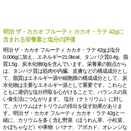
明治 ザ・カカオ フルーティ カカオ・ラテ 42gに
含まれる栄養素と塩分の評価
明治 ザ・カカオ フルーティ カカオ・ラテ 42gは塩分
0.006gに加え、エネルギー21.0kcal、タンパク質0.4g、脂
質1.5g、炭水化物0gを含んでいます。栄養素の観点から
は、タンパク質は筋肉や内臓、皮膚などの構成成分とし
て、脂質はエネルギー源や細胞膜の構成成分として、炭
水化物は主要なエネルギー源として重要です。これらと
ともに適切な塩分摂取を心がけることで、バランスの良
い食生活につながります。 塩分（ナトリウム）に対し
て、カリウムはナトリウムの排出を促す効果がありま
す。明治 ザ・カカオ フルーティ カカオ・ラテ 42gと一
緒に、カリウムを多く含む野菜（ほうれん草、小松菜、
かぼちゃなど）や果物（バナナ、アボカド、オレンジな