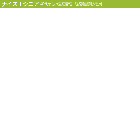
ナイス！シニア
40代からの医療情報…現役看護師が監修