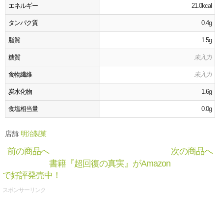
エネルギー
21.0kcal
タンパク質
0.4g
脂質
1.5g
糖質
未入力
食物繊維
未入力
炭水化物
1.6g
食塩相当量
0.0g
店舗:
明治製菓
前の商品へ
次の商品へ
書籍『超回復の真実』がAmazon
で好評発売中！
スポンサーリンク