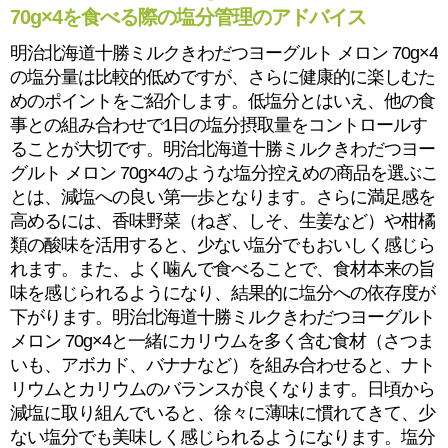
70g×4を食べる際の塩分管理のアドバイス
明治北海道十勝ミルクきわだつヨーグルト メロン 70g×4
の塩分量は比較的低めですが、さらに健康的に楽しむた
めのポイントをご紹介します。低塩分とはいえ、他の食
事との組み合わせで1日の塩分摂取量をコントロールす
ることが大切です。明治北海道十勝ミルクきわだつヨー
グルト メロン 70g×4のような塩分控えめの商品を選ぶこ
とは、減塩への良い第一歩となります。さらに満足感を
高めるには、香味野菜（ねぎ、しそ、生姜など）や柑橘
類の酸味を活用すると、少ない塩分でもおいしく感じら
れます。また、よく噛んで食べることで、食材本来の旨
味を感じられるようになり、結果的に塩分への依存度が
下がります。明治北海道十勝ミルクきわだつヨーグルト
メロン 70g×4と一緒にカリウムを多く含む食材（さつま
いも、アボカド、バナナなど）を組み合わせると、ナト
リウムとカリウムのバランスが良くなります。日頃から
減塩に取り組んでいると、徐々に薄味に慣れてきて、少
ない塩分でも美味しく感じられるようになります。塩分