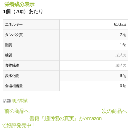
栄養成分表示
1個（70g）あたり
エネルギー
61.0kcal
タンパク質
2.3g
脂質
1.6g
糖質
未入力
食物繊維
未入力
炭水化物
9.4g
食塩相当量
0.1g
店舗:
明治製菓
前の商品へ
次の商品へ
書籍『超回復の真実』がAmazon
で好評発売中！