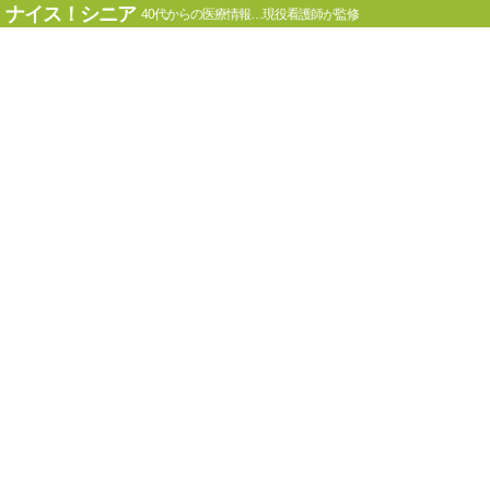
ナイス！シニア
40代からの医療情報…現役看護師が監修