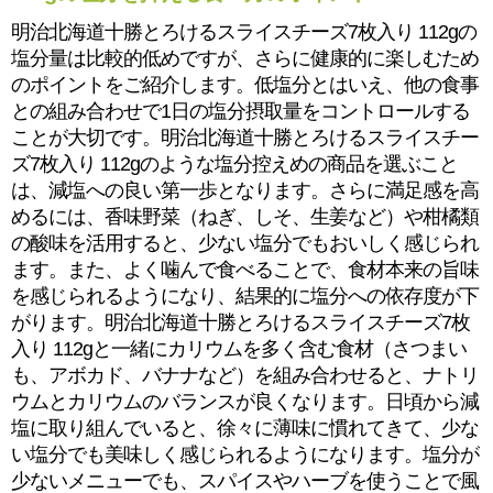
明治北海道十勝とろけるスライスチーズ7枚入り 112gの
塩分量は比較的低めですが、さらに健康的に楽しむため
のポイントをご紹介します。低塩分とはいえ、他の食事
との組み合わせで1日の塩分摂取量をコントロールする
ことが大切です。明治北海道十勝とろけるスライスチー
ズ7枚入り 112gのような塩分控えめの商品を選ぶこと
は、減塩への良い第一歩となります。さらに満足感を高
めるには、香味野菜（ねぎ、しそ、生姜など）や柑橘類
の酸味を活用すると、少ない塩分でもおいしく感じられ
ます。また、よく噛んで食べることで、食材本来の旨味
を感じられるようになり、結果的に塩分への依存度が下
がります。明治北海道十勝とろけるスライスチーズ7枚
入り 112gと一緒にカリウムを多く含む食材（さつまい
も、アボカド、バナナなど）を組み合わせると、ナトリ
ウムとカリウムのバランスが良くなります。日頃から減
塩に取り組んでいると、徐々に薄味に慣れてきて、少な
い塩分でも美味しく感じられるようになります。塩分が
少ないメニューでも、スパイスやハーブを使うことで風