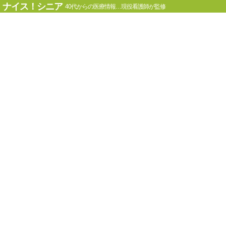
ナイス！シニア
40代からの医療情報…現役看護師が監修