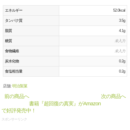
エネルギー
52.0kcal
タンパク質
3.5g
脂質
4.1g
糖質
未入力
食物繊維
未入力
炭水化物
0.2g
食塩相当量
0.2g
店舗:
明治製菓
前の商品へ
次の商品へ
書籍『超回復の真実』がAmazon
で好評発売中！
スポンサーリンク