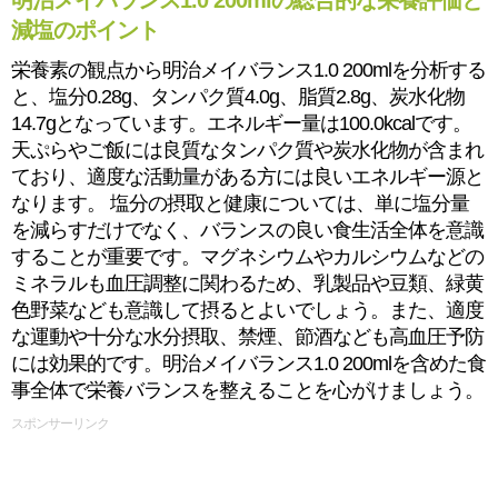
明治メイバランス1.0 200mlの総合的な栄養評価と
減塩のポイント
栄養素の観点から明治メイバランス1.0 200mlを分析する
と、塩分0.28g、タンパク質4.0g、脂質2.8g、炭水化物
14.7gとなっています。エネルギー量は100.0kcalです。
天ぷらやご飯には良質なタンパク質や炭水化物が含まれ
ており、適度な活動量がある方には良いエネルギー源と
なります。 塩分の摂取と健康については、単に塩分量
を減らすだけでなく、バランスの良い食生活全体を意識
することが重要です。マグネシウムやカルシウムなどの
ミネラルも血圧調整に関わるため、乳製品や豆類、緑黄
色野菜なども意識して摂るとよいでしょう。また、適度
な運動や十分な水分摂取、禁煙、節酒なども高血圧予防
には効果的です。明治メイバランス1.0 200mlを含めた食
事全体で栄養バランスを整えることを心がけましょう。
スポンサーリンク