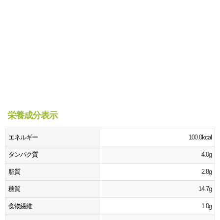
栄養成分表示
エネルギー
100.0kcal
タンパク質
4.0g
脂質
2.8g
糖質
14.7g
食物繊維
1.0g