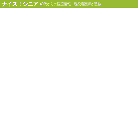
ナイス！シニア
40代からの医療情報…現役看護師が監修