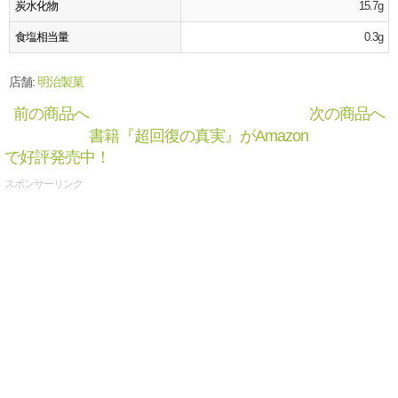
炭水化物
15.7g
食塩相当量
0.3g
店舗:
明治製菓
前の商品へ
次の商品へ
書籍『超回復の真実』がAmazon
で好評発売中！
スポンサーリンク