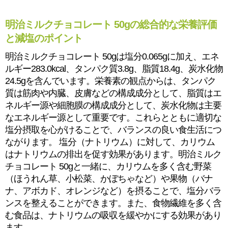
明治ミルクチョコレート 50gの総合的な栄養評価
と減塩のポイント
明治ミルクチョコレート 50gは塩分0.065gに加え、エネ
ルギー283.0kcal、タンパク質3.8g、脂質18.4g、炭水化物
24.5gを含んでいます。栄養素の観点からは、タンパク
質は筋肉や内臓、皮膚などの構成成分として、脂質はエ
ネルギー源や細胞膜の構成成分として、炭水化物は主要
なエネルギー源として重要です。これらとともに適切な
塩分摂取を心がけることで、バランスの良い食生活につ
ながります。 塩分（ナトリウム）に対して、カリウム
はナトリウムの排出を促す効果があります。明治ミルク
チョコレート 50gと一緒に、カリウムを多く含む野菜
（ほうれん草、小松菜、かぼちゃなど）や果物（バナ
ナ、アボカド、オレンジなど）を摂ることで、塩分バラ
ンスを整えることができます。また、食物繊維を多く含
む食品は、ナトリウムの吸収を緩やかにする効果があり
ます。