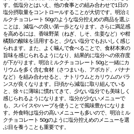
す。低塩分とはいえ、他の食事との組み合わせで1日の
塩分摂取量をコントロールすることが大切です。明治ミ
ルクチョコレート 50gのような塩分控えめの商品を選ぶ
ことは、減塩への良い第一歩となります。さらに満足感
を高めるには、香味野菜（ねぎ、しそ、生姜など）や柑
橘類の酸味を活用すると、少ない塩分でもおいしく感じ
られます。また、よく噛んで食べることで、食材本来の
旨味を感じられるようになり、結果的に塩分への依存度
が下がります。明治ミルクチョコレート 50gと一緒にカ
リウムを多く含む食材（さつまいも、アボカド、バナナ
など）を組み合わせると、ナトリウムとカリウムのバラ
ンスが良くなります。日頃から減塩に取り組んでいる
と、徐々に薄味に慣れてきて、少ない塩分でも美味しく
感じられるようになります。塩分が少ないメニューで
も、スパイスやハーブを使うことで風味豊かになりま
す。外食時は塩分の高いメニューも多いので、明治ミル
クチョコレート 50gのように塩分控えめのメニューを選
ぶ目を養うことも重要です。