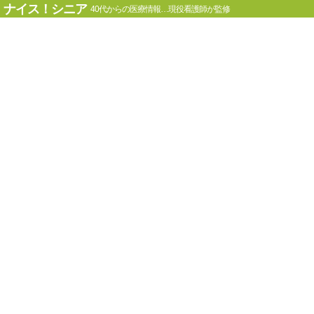
ナイス！シニア
40代からの医療情報…現役看護師が監修