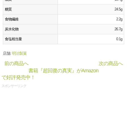
糖質
24.5g
食物繊維
2.2g
炭水化物
26.7g
食塩相当量
0.1g
店舗:
明治製菓
前の商品へ
次の商品へ
書籍『超回復の真実』がAmazon
で好評発売中！
スポンサーリンク