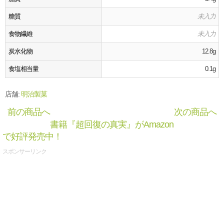
糖質
未入力
食物繊維
未入力
炭水化物
12.8g
食塩相当量
0.1g
店舗:
明治製菓
前の商品へ
次の商品へ
書籍『超回復の真実』がAmazon
で好評発売中！
スポンサーリンク