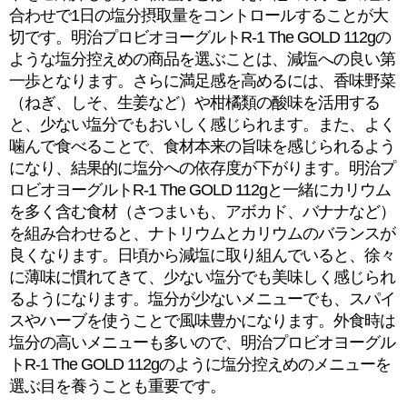
合わせで1日の塩分摂取量をコントロールすることが大
切です。明治プロビオヨーグルトR-1 The GOLD 112gの
ような塩分控えめの商品を選ぶことは、減塩への良い第
一歩となります。さらに満足感を高めるには、香味野菜
（ねぎ、しそ、生姜など）や柑橘類の酸味を活用する
と、少ない塩分でもおいしく感じられます。また、よく
噛んで食べることで、食材本来の旨味を感じられるよう
になり、結果的に塩分への依存度が下がります。明治プ
ロビオヨーグルトR-1 The GOLD 112gと一緒にカリウム
を多く含む食材（さつまいも、アボカド、バナナなど）
を組み合わせると、ナトリウムとカリウムのバランスが
良くなります。日頃から減塩に取り組んでいると、徐々
に薄味に慣れてきて、少ない塩分でも美味しく感じられ
るようになります。塩分が少ないメニューでも、スパイ
スやハーブを使うことで風味豊かになります。外食時は
塩分の高いメニューも多いので、明治プロビオヨーグル
トR-1 The GOLD 112gのように塩分控えめのメニューを
選ぶ目を養うことも重要です。