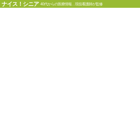
ナイス！シニア
40代からの医療情報…現役看護師が監修