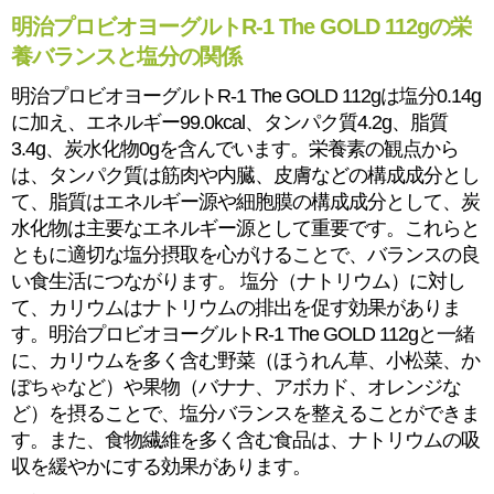
明治プロビオヨーグルトR-1 The GOLD 112gの栄
養バランスと塩分の関係
明治プロビオヨーグルトR-1 The GOLD 112gは塩分0.14g
に加え、エネルギー99.0kcal、タンパク質4.2g、脂質
3.4g、炭水化物0gを含んでいます。栄養素の観点から
は、タンパク質は筋肉や内臓、皮膚などの構成成分とし
て、脂質はエネルギー源や細胞膜の構成成分として、炭
水化物は主要なエネルギー源として重要です。これらと
ともに適切な塩分摂取を心がけることで、バランスの良
い食生活につながります。 塩分（ナトリウム）に対し
て、カリウムはナトリウムの排出を促す効果がありま
す。明治プロビオヨーグルトR-1 The GOLD 112gと一緒
に、カリウムを多く含む野菜（ほうれん草、小松菜、か
ぼちゃなど）や果物（バナナ、アボカド、オレンジな
ど）を摂ることで、塩分バランスを整えることができま
す。また、食物繊維を多く含む食品は、ナトリウムの吸
収を緩やかにする効果があります。