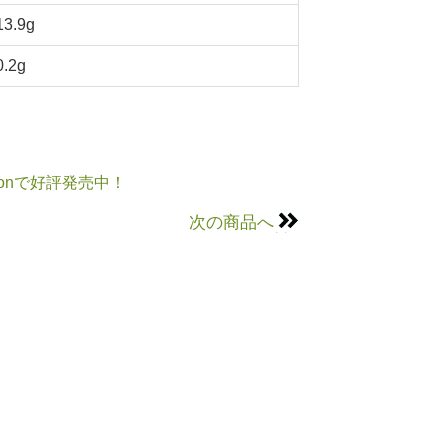
13.9g
0.2g
onで好評発売中！
次の商品へ