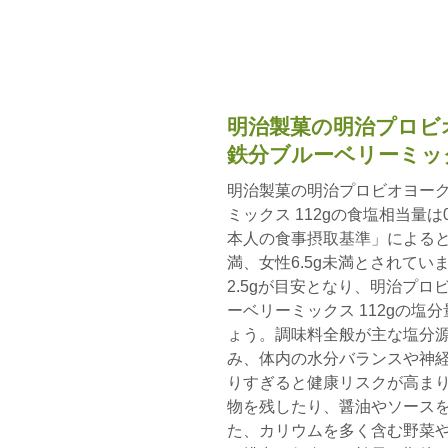
明治製菓の明治プロビオ
鉄分ブルーベリーミック
明治製菓の明治プロビオヨーグ
ミックス 112gの食塩相当量
本人の食事摂取基準」によると
満、女性6.5g未満とされてい
2.5gが目安となり、明治プロ
ーベリーミックス 112gの
ょう。調味料全般が主な塩分源
み、体内の水分バランスや神
りすぎると健康リスクが高ま
物を残したり、醤油やソース
た、カリウムを多く含む野菜