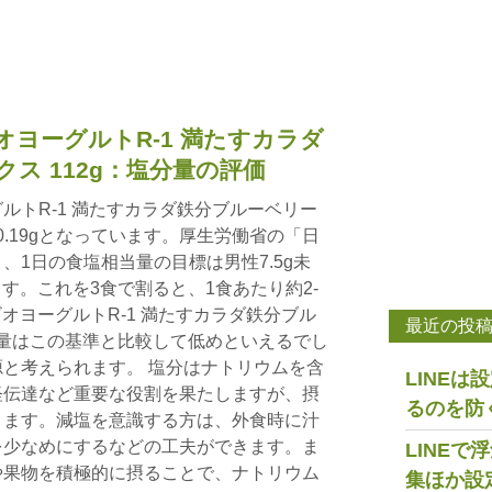
ヨーグルトR-1 満たすカラダ
ス 112g：塩分量の評価
ルトR-1 満たすカラダ鉄分ブルーベリー
は0.19gとなっています。厚生労働省の「日
、1日の食塩相当量の目標は男性7.5g未
ます。これを3食で割ると、1食あたり約2-
ビオヨーグルトR-1 満たすカラダ鉄分ブル
最近の投
塩分量はこの基準と比較して低めといえるでし
と考えられます。 塩分はナトリウムを含
LINE
経伝達など重要な役割を果たしますが、摂
るのを防
ります。減塩を意識する方は、外食時に汁
を少なめにするなどの工夫ができます。ま
LINE
や果物を積極的に摂ることで、ナトリウム
集ほか設