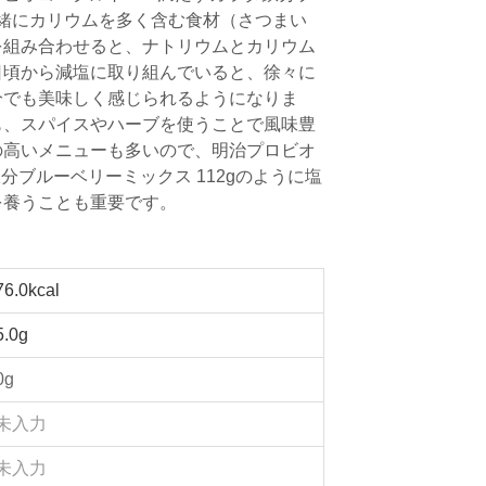
と一緒にカリウムを多く含む食材（さつまい
を組み合わせると、ナトリウムとカリウム
日頃から減塩に取り組んでいると、徐々に
分でも美味しく感じられるようになりま
も、スパイスやハーブを使うことで風味豊
の高いメニューも多いので、明治プロビオ
鉄分ブルーベリーミックス 112gのように塩
を養うことも重要です。
76.0kcal
5.0g
0g
未入力
未入力