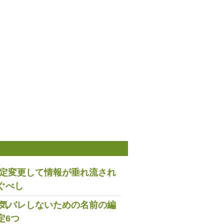
稿
は設定変更して情報が垂れ流され
ぐべし
で浮気バレしないための名前の編
定6つ