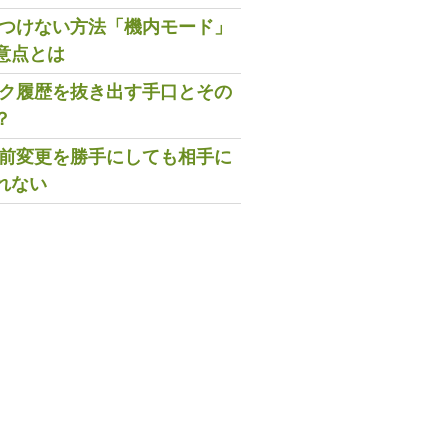
既読つけない方法「機内モード」
意点とは
トーク履歴を抜き出す手口とその
？
の名前変更を勝手にしても相手に
れない