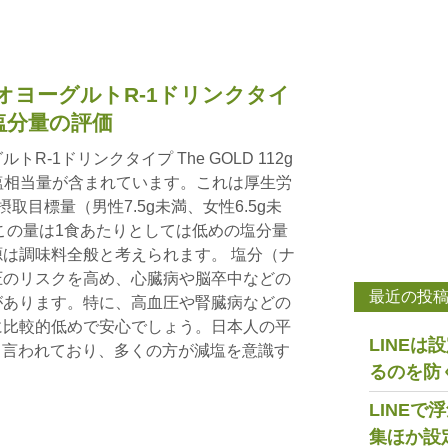
オヨーグルトR-1ドリンクタイ
g：塩分量の評価
-1ドリンクタイプ The GOLD 112g
食塩相当量が含まれています。これは厚生労
取目標量（男性7.5g未満、女性6.5g未
。この量は1食あたりとしては低めの塩分量
は調味料全般と考えられます。 塩分（ナ
圧のリスクを高め、心臓病や脳卒中などの
最近の投
があります。特に、高血圧や腎臓病などの
に比較的低めで安心でしょう。日本人の平
LINE
日と言われており、多くの方が減塩を意識す
るのを防
LINE
集ほか設