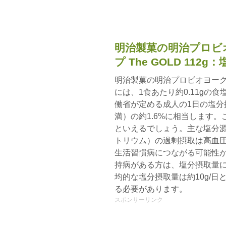
明治製菓の明治プロビ
プ The GOLD 112
明治製菓の明治プロビオヨーグルトR
には、1食あたり約0.11gの
働省が定める成人の1日の塩分摂
満）の約1.6%に相当します
といえるでしょう。主な塩分源
トリウム）の過剰摂取は高血
生活習慣病につながる可能性
持病がある方は、塩分摂取量
均的な塩分摂取量は約10g/
る必要があります。
スポンサーリンク