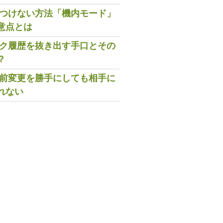
既読つけない方法「機内モード」
意点とは
トーク履歴を抜き出す手口とその
？
の名前変更を勝手にしても相手に
れない