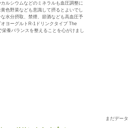
やカルシウムなどのミネラルも血圧調整に
緑黄色野菜なども意識して摂るとよいでし
分な水分摂取、禁煙、節酒なども高血圧予
ヨーグルトR-1ドリンクタイプ The
全体で栄養バランスを整えることを心がけまし
まだデー