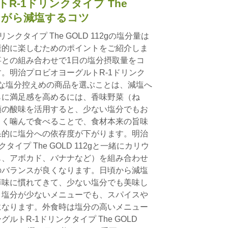
R-1ドリンクタイプ The
みながら減塩するコツ
クタイプ The GOLD 112gの塩分量は
康的に楽しむためのポイントをご紹介しま
との組み合わせで1日の塩分摂取量をコ
。明治プロビオヨーグルトR-1ドリンク
gのような塩分控えめの商品を選ぶことは、減塩へ
らに満足感を高めるには、香味野菜（ね
類の酸味を活用すると、少ない塩分でもお
よく噛んで食べることで、食材本来の旨味
果的に塩分への依存度が下がります。明治
イプ The GOLD 112gと一緒にカリウ
も、アボカド、バナナなど）を組み合わせ
のバランスが良くなります。日頃から減塩
薄味に慣れてきて、少ない塩分でも美味し
。塩分が少ないメニューでも、スパイスや
になります。外食時は塩分の高いメニュー
トR-1ドリンクタイプ The GOLD