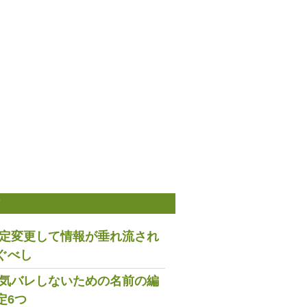
稿
は設定変更して情報が垂れ流され
ぐべし
で浮気バレしないための名前の編
定6つ