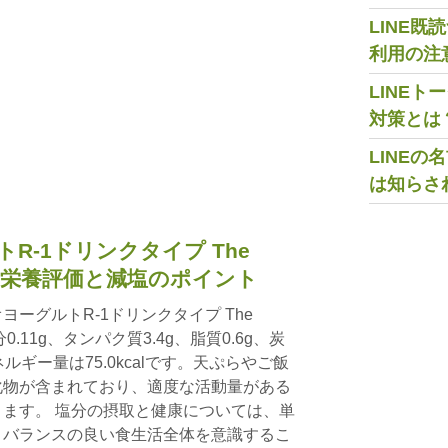
LINE
利用の注
LINE
対策とは
LINE
は知らさ
R-1ドリンクタイプ The
合的な栄養評価と減塩のポイント
ーグルトR-1ドリンクタイプ The
0.11g、タンパク質3.4g、脂質0.6g、炭
ギー量は75.0kcalです。天ぷらやご飯
化物が含まれており、適度な活動量がある
ます。 塩分の摂取と健康については、単
、バランスの良い食生活全体を意識するこ