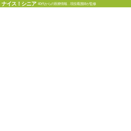
ナイス！シニア
40代からの医療情報…現役看護師が監修