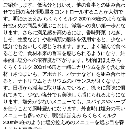
ご紹介します。低塩分とはいえ、他の食事との組み合わ
せで1日の塩分摂取量をコントロールすることが大切で
す。明治ほほえみ らくらくミルク 200ml×6缶のような塩
分控えめの商品を選ぶことは、減塩への良い第一歩とな
ります。さらに満足感を高めるには、香味野菜（ねぎ、
しそ、生姜など）や柑橘類の酸味を活用すると、少ない
塩分でもおいしく感じられます。また、よく噛んで食べ
ることで、食材本来の旨味を感じられるようになり、結
果的に塩分への依存度が下がります。明治ほほえみ ら
くらくミルク 200ml×6缶と一緒にカリウムを多く含む食
材（さつまいも、アボカド、バナナなど）を組み合わせ
ると、ナトリウムとカリウムのバランスが良くなりま
す。日頃から減塩に取り組んでいると、徐々に薄味に慣
れてきて、少ない塩分でも美味しく感じられるようにな
ります。塩分が少ないメニューでも、スパイスやハーブ
を使うことで風味豊かになります。外食時は塩分の高い
メニューも多いので、明治ほほえみ らくらくミルク
200ml×6缶のように塩分控えめのメニューを選ぶ目を養