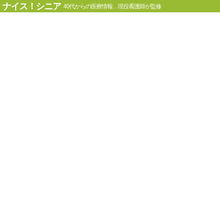
ナイス！シニア
40代からの医療情報…現役看護師が監修