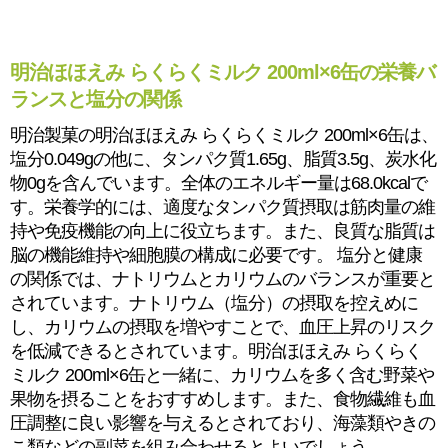
明治ほほえみ らくらくミルク 200ml×6缶の栄養バ
ランスと塩分の関係
明治製菓の明治ほほえみ らくらくミルク 200ml×6缶は、
塩分0.049gの他に、タンパク質1.65g、脂質3.5g、炭水化
物0gを含んでいます。全体のエネルギー量は68.0kcalで
す。栄養学的には、適度なタンパク質摂取は筋肉量の維
持や免疫機能の向上に役立ちます。また、良質な脂質は
脳の機能維持や細胞膜の構成に必要です。 塩分と健康
の関係では、ナトリウムとカリウムのバランスが重要と
されています。ナトリウム（塩分）の摂取を控えめに
し、カリウムの摂取を増やすことで、血圧上昇のリスク
を低減できるとされています。明治ほほえみ らくらく
ミルク 200ml×6缶と一緒に、カリウムを多く含む野菜や
果物を摂ることをおすすめします。また、食物繊維も血
圧調整に良い影響を与えるとされており、海藻類やきの
こ類などの副菜を組み合わせるとよいでしょう。