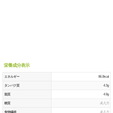
栄養成分表示
エネルギー
86.0kcal
タンパク質
4.3g
脂質
4.9g
糖質
未入力
食物繊維
未入力