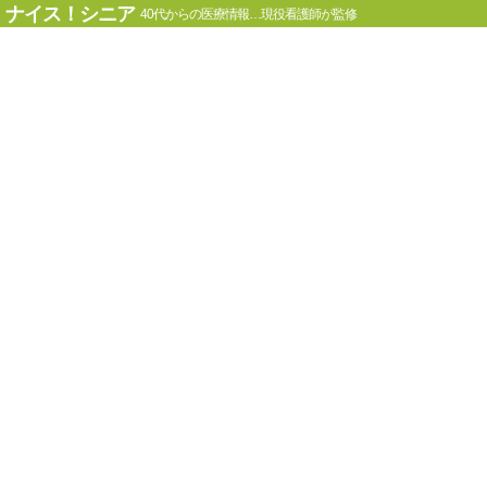
ナイス！シニア
40代からの医療情報…現役看護師が監修