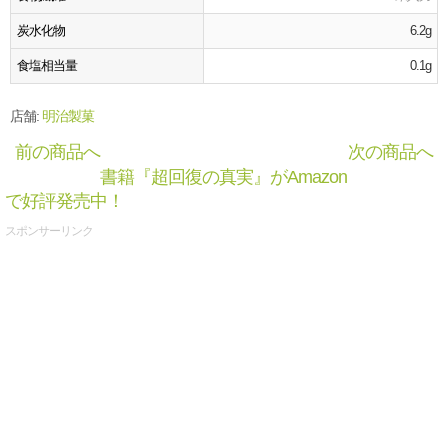
炭水化物
6.2g
食塩相当量
0.1g
店舗:
明治製菓
前の商品へ
次の商品へ
書籍『超回復の真実』がAmazon
で好評発売中！
スポンサーリンク