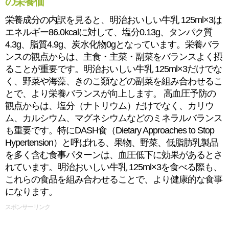
の栄養価
栄養成分の内訳を見ると、明治おいしい牛乳 125ml×3は
エネルギー86.0kcalに対して、塩分0.13g、タンパク質
4.3g、脂質4.9g、炭水化物0gとなっています。栄養バラ
ンスの観点からは、主食・主菜・副菜をバランスよく摂
ることが重要です。明治おいしい牛乳 125ml×3だけでな
く、野菜や海藻、きのこ類などの副菜を組み合わせるこ
とで、より栄養バランスが向上します。 高血圧予防の
観点からは、塩分（ナトリウム）だけでなく、カリウ
ム、カルシウム、マグネシウムなどのミネラルバランス
も重要です。特にDASH食（Dietary Approaches to Stop
Hypertension）と呼ばれる、果物、野菜、低脂肪乳製品
を多く含む食事パターンは、血圧低下に効果があるとさ
れています。明治おいしい牛乳 125ml×3を食べる際も、
これらの食品を組み合わせることで、より健康的な食事
になります。
スポンサーリンク