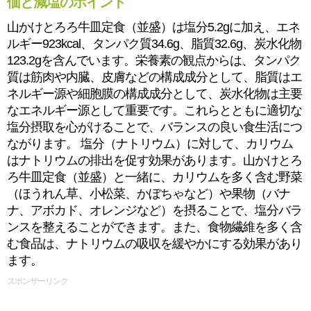
価と減塩のポイント
山かけとろろ牛皿定食（並盛）は塩分5.2gに加え、エネ
ルギー923kcal、タンパク質34.6g、脂質32.6g、炭水化物
123.2gを含んでいます。栄養素の観点からは、タンパク
質は筋肉や内臓、皮膚などの構成成分として、脂質はエ
ネルギー源や細胞膜の構成成分として、炭水化物は主要
なエネルギー源として重要です。これらとともに適切な
塩分摂取を心がけることで、バランスの良い食生活につ
ながります。 塩分（ナトリウム）に対して、カリウム
はナトリウムの排出を促す効果があります。山かけとろ
ろ牛皿定食（並盛）と一緒に、カリウムを多く含む野菜
（ほうれん草、小松菜、かぼちゃなど）や果物（バナ
ナ、アボカド、オレンジなど）を摂ることで、塩分バラ
ンスを整えることができます。また、食物繊維を多く含
む食品は、ナトリウムの吸収を緩やかにする効果があり
ます。
スポンサーリンク