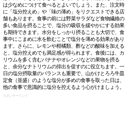
は少なめにつけて食べるとよいでしょう。また、注文時
に「塩分控えめ」や「味の薄め」をリクエストできる店
舗もあります。食事の前には野菜サラダなど食物繊維の
多い食品を摂ることで、塩分の吸収を緩やかにする効果
も期待できます。水分をしっかり摂ることも大切で、食
事中にこまめに水を飲むことで塩分を薄める効果があり
ます。さらに、レモンや柑橘類、酢などの酸味を加える
と、塩分控えめでも満足感が得られます。食後には、カ
リウムを多く含むバナナやオレンジなどの果物を摂る
と、余分なナトリウムの排出を促すのに役立ちます。一
日の塩分摂取量のバランスも重要で、山かけとろろ牛皿
定食（並盛）のような塩分が多めの食事を取った日は、
他の食事で意識的に塩分を控えるよう心がけましょう。
スポンサーリンク