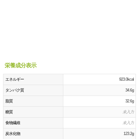
栄養成分表示
エネルギー
923.0kcal
タンパク質
34.6g
脂質
32.6g
糖質
未入力
食物繊維
未入力
炭水化物
123.2g