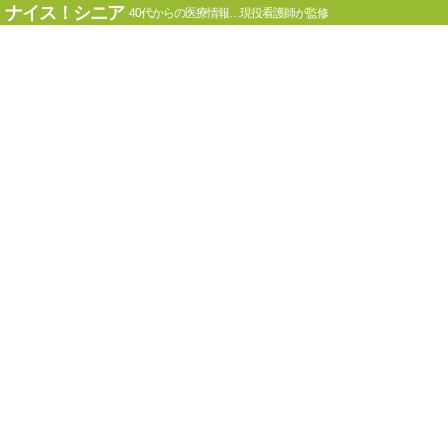
ナイス！シニア
40代からの医療情報…現役看護師が監修