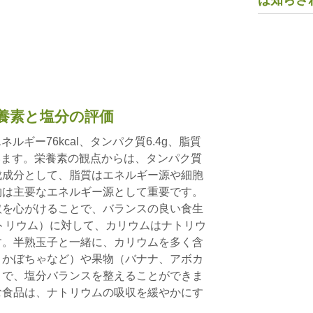
は知らさ
養素と塩分の評価
ネルギー76kcal、タンパク質6.4g、脂質
んでいます。栄養素の観点からは、タンパク質
成成分として、脂質はエネルギー源や細胞
物は主要なエネルギー源として重要です。
取を心がけることで、バランスの良い食生
トリウム）に対して、カリウムはナトリウ
す。半熟玉子と一緒に、カリウムを多く含
、かぼちゃなど）や果物（バナナ、アボカ
とで、塩分バランスを整えることができま
む食品は、ナトリウムの吸収を緩やかにす