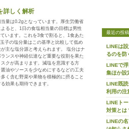
を詳しく解析
当量は0.2gとなっています。厚生労働省
よると、1日の食塩相当量の目標は男性
最近の投
とされています。これを3食で割ると、1食あた
半熟玉子の塩分量はこの基準と比較して低め
LINE
が主な塩分源と考えられます。 塩分はナ
るのを防
バランスや神経伝達など重要な役割を果た
リスクが高まります。減塩を意識する方
LINE
、醤油やソースを少なめにするなどの工夫
集ほか設
を多く含む野菜や果物を積極的に摂ること
LINE
する効果も期待できます。
利用の注
LINE
対策とは
LINE