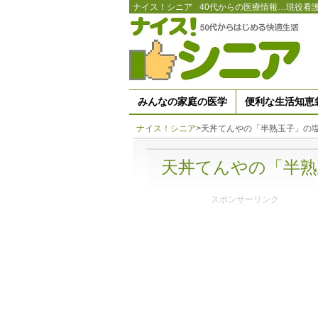
ナイス！シニア
40代からの医療情報…現役看
みんなの家庭の医学
便利な生活知恵
ナイス！シニア
>
天丼てんやの「半熟玉子」の
天丼てんやの「半熟
スポンサーリンク