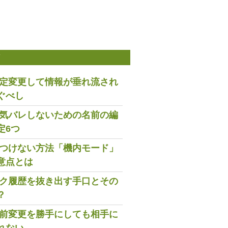
稿
は設定変更して情報が垂れ流され
ぐべし
で浮気バレしないための名前の編
定6つ
既読つけない方法「機内モード」
意点とは
トーク履歴を抜き出す手口とその
？
の名前変更を勝手にしても相手に