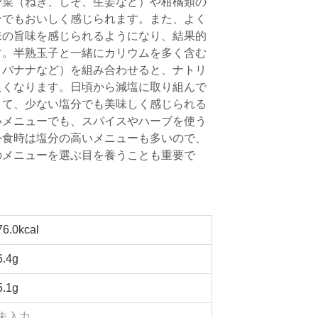
野菜（ねぎ、しそ、生姜など）や柑橘類の
分でもおいしく感じられます。また、よく
来の旨味を感じられるようになり、結果的
す。半熟玉子と一緒にカリウムを多く含む
、バナナなど）を組み合わせると、ナトリ
良くなります。日頃から減塩に取り組んで
きて、少ない塩分でも美味しく感じられる
いメニューでも、スパイスやハーブを使う
外食時は塩分の高いメニューも多いので、
のメニューを選ぶ目を養うことも重要で
76.0kcal
6.4g
5.1g
未入力