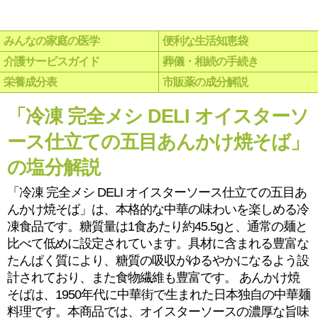
みんなの家庭の医学
便利な生活知恵袋
介護サービスガイド
葬儀・相続の手続き
栄養成分表
市販薬の成分解説
「冷凍 完全メシ DELI オイスターソ
ース仕立ての五目あんかけ焼そば」
の塩分解説
「冷凍 完全メシ DELI オイスターソース仕立ての五目あ
んかけ焼そば」は、本格的な中華の味わいを楽しめる冷
凍食品です。糖質量は1食あたり約45.5gと、通常の麺と
比べて低めに設定されています。具材に含まれる豊富な
たんぱく質により、糖質の吸収がゆるやかになるよう設
計されており、また食物繊維も豊富です。 あんかけ焼
そばは、1950年代に中華街で生まれた日本独自の中華麺
料理です。本商品では、オイスターソースの濃厚な旨味