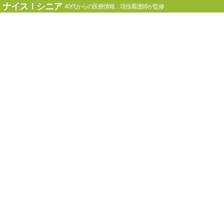
ナイス！シニア
40代からの医療情報…現役看護師が監修