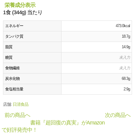
栄養成分表示
1食 (344g) 当たり
エネルギー
473.0kcal
タンパク質
18.7g
脂質
14.9g
糖質
未入力
食物繊維
未入力
炭水化物
68.3g
食塩相当量
2.9g
店舗:
日清食品
前の商品へ
次の商品へ
書籍『超回復の真実』がAmazon
で好評発売中！