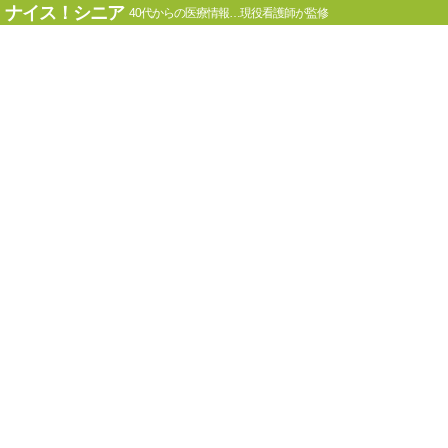
ナイス！シニア
40代からの医療情報…現役看護師が監修