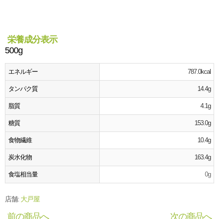
栄養成分表示
500g
エネルギー
787.0kcal
タンパク質
14.4g
脂質
4.1g
糖質
153.0g
食物繊維
10.4g
炭水化物
163.4g
食塩相当量
0g
店舗:
大戸屋
前の商品へ
次の商品へ