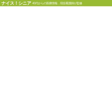
ナイス！シニア
40代からの医療情報…現役看護師が監修