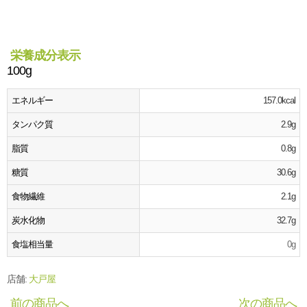
栄養成分表示
100g
エネルギー
157.0kcal
タンパク質
2.9g
脂質
0.8g
糖質
30.6g
食物繊維
2.1g
炭水化物
32.7g
食塩相当量
0g
店舗:
大戸屋
前の商品へ
次の商品へ