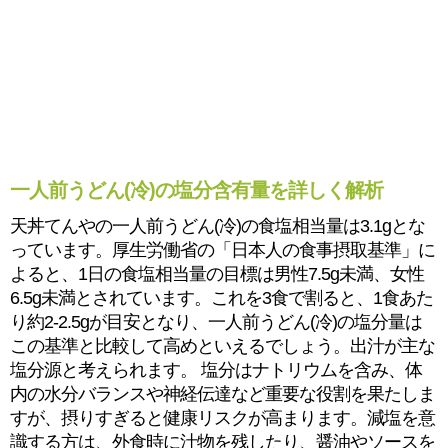
一人前うどん(冷)の塩分含有量を詳しく解析
天丼てんやの一人前うどん(冷)の食塩相当量は3.1gとな
っています。厚生労働省の「日本人の食事摂取基準」に
よると、1日の食塩相当量の目標は男性7.5g未満、女性
6.5g未満とされています。これを3食で割ると、1食あた
り約2-2.5gが目安となり、一人前うどん(冷)の塩分量は
この基準と比較して高めといえるでしょう。出汁が主な
塩分源と考えられます。 塩分はナトリウムを含み、体
内の水分バランスや神経伝達など重要な役割を果たしま
すが、摂りすぎると健康リスクが高まります。減塩を意
識する方は、外食時に汁物を残したり、醤油やソースを