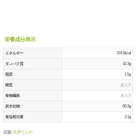
栄養成分表示
エネルギー
374.0kcal
タンパク質
10.3g
脂質
1.5g
糖質
未入力
食物繊維
未入力
炭水化物
80.3g
食塩相当量
3.1g
店舗:
天丼てんや