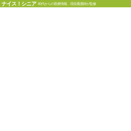
ナイス！シニア
40代からの医療情報…現役看護師が監修