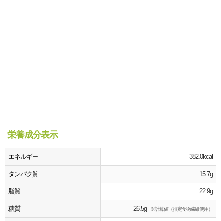
栄養成分表示
エネルギー
382.0kcal
タンパク質
15.7g
脂質
22.9g
糖質
26.5g
※計算値（推定食物繊維使用）