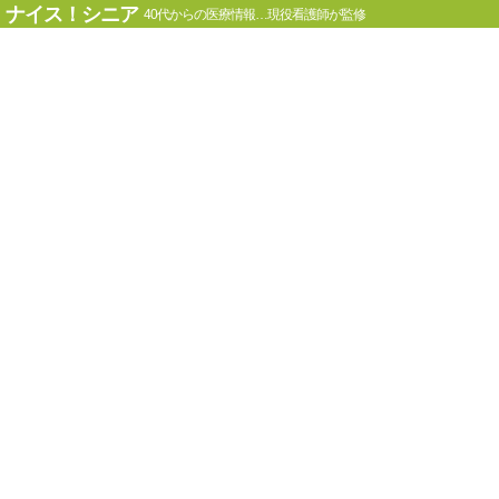
ナイス！シニア
40代からの医療情報…現役看護師が監修