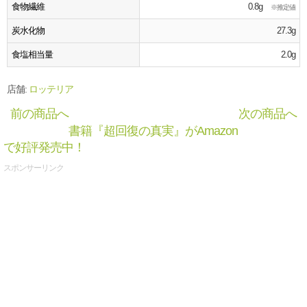
食物繊維
0.8g
※推定値
炭水化物
27.3g
食塩相当量
2.0g
店舗:
ロッテリア
前の商品へ
次の商品へ
書籍『超回復の真実』がAmazon
で好評発売中！
スポンサーリンク