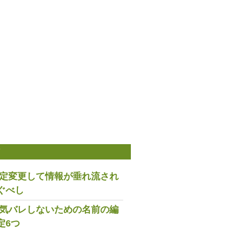
稿
は設定変更して情報が垂れ流され
ぐべし
で浮気バレしないための名前の編
定6つ