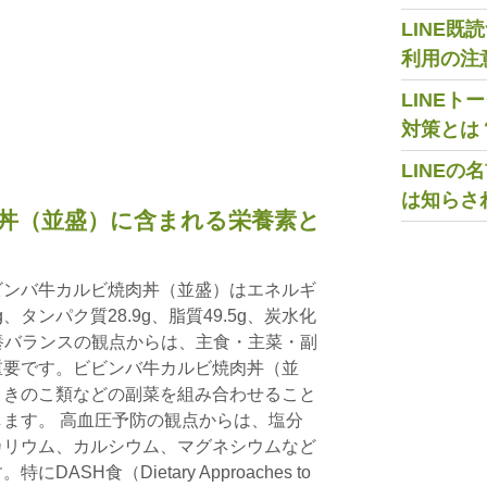
LINE
利用の注
LINE
対策とは
LINE
は知らさ
丼（並盛）に含まれる栄養素と
ビンバ牛カルビ焼肉丼（並盛）はエネルギ
5g、タンパク質28.9g、脂質49.5g、炭水化
栄養バランスの観点からは、主食・主菜・副
重要です。ビビンバ牛カルビ焼肉丼（並
、きのこ類などの副菜を組み合わせること
ます。 高血圧予防の観点からは、塩分
カリウム、カルシウム、マグネシウムなど
SH食（Dietary Approaches to