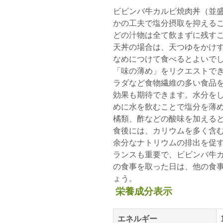
ビビンバ牛カルビ焼肉丼（並
かの工夫で塩分摂取を抑える
どの汁物は全て飲まずに残す
天丼の場合は、天つゆをかけ
なめにつけて食べるとよいで
「味の薄め」をリクエストで
ラダなど食物繊維の多い食品
効果も期待できます。水分を
めに水を飲むことで塩分を薄
橘類、酢などの酸味を加える
食後には、カリウムを多く含
余分なナトリウムの排出を促
ランスも重要で、ビビンバ牛
の食事を取った日は、他の食
ょう。
栄養成分表示
エネルギー