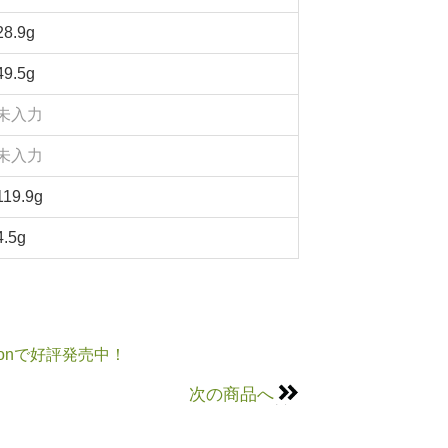
28.9g
49.5g
未入力
未入力
119.9g
4.5g
onで好評発売中！
次の商品へ