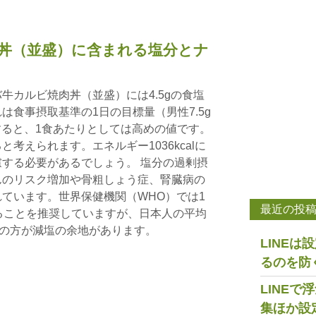
丼（並盛）に含まれる塩分とナ
牛カルビ焼肉丼（並盛）には4.5gの食塩
は食事摂取基準の1日の目標量（男性7.5g
較すると、1食あたりとしては高めの値です。
考えられます。エネルギー1036kcalに
する必要があるでしょう。 塩分の過剰摂
んのリスク増加や骨粗しょう症、腎臓病の
ています。世界保健機関（WHO）では1
最近の投
ることを推奨していますが、日本人の平均
くの方が減塩の余地があります。
LINE
るのを防
LINE
集ほか設