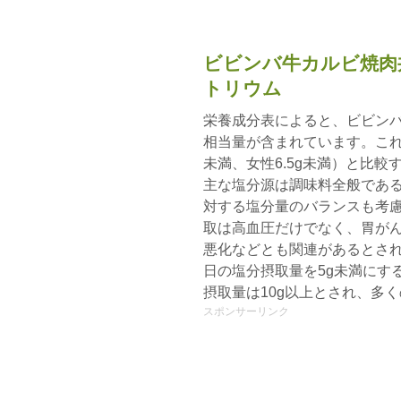
ビビンバ牛カルビ焼肉
トリウム
栄養成分表によると、ビビンバ
相当量が含まれています。これ
未満、女性6.5g未満）と比
主な塩分源は調味料全般であると
対する塩分量のバランスも考慮
取は高血圧だけでなく、胃が
悪化などとも関連があるとされ
日の塩分摂取量を5g未満にす
摂取量は10g以上とされ、多
スポンサーリンク