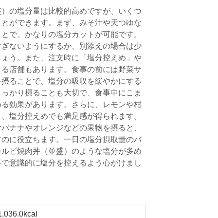
盛）の塩分量は比較的高めですが、いくつ
ことができます。まず、みそ汁や天つゆな
ことで、かなりの塩分カットが可能です。
すぎないようにするか、別添えの場合は少
しょう。また、注文時に「塩分控えめ」や
きる店舗もあります。食事の前には野菜サ
を摂ることで、塩分の吸収を緩やかにする
しっかり摂ることも大切で、食事中にこま
める効果があります。さらに、レモンや柑
と、塩分控えめでも満足感が得られます。
むバナナやオレンジなどの果物を摂ると、
すのに役立ちます。一日の塩分摂取量のバ
カルビ焼肉丼（並盛）のような塩分が多め
事で意識的に塩分を控えるよう心がけまし
1,036.0kcal