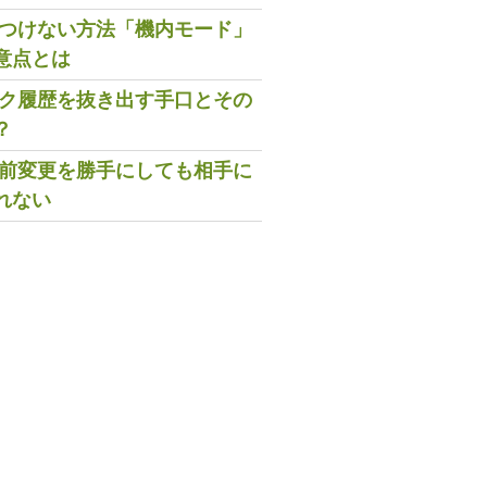
既読つけない方法「機内モード」
意点とは
トーク履歴を抜き出す手口とその
？
の名前変更を勝手にしても相手に
れない