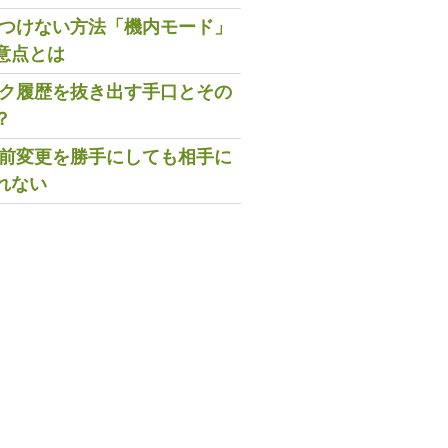
既読つけない方法「機内モード」
意点とは
トーク履歴を抜き出す手口とその
？
の名前変更を勝手にしても相手に
れない