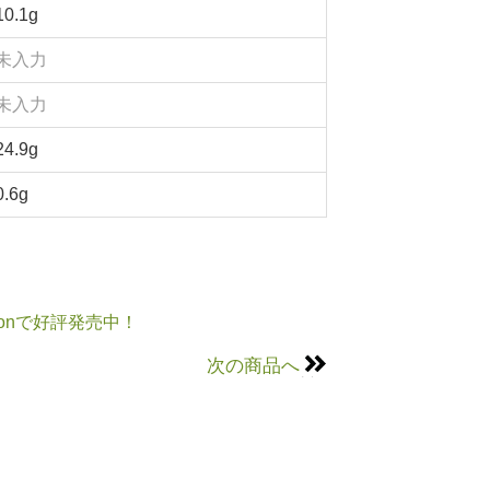
10.1g
未入力
未入力
24.9g
0.6g
onで好評発売中！
次の商品へ