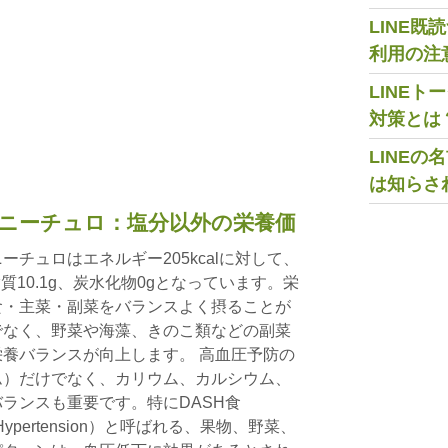
LINE
利用の注
LINE
対策とは
LINE
は知らさ
ニーチュロ：塩分以外の栄養価
チュロはエネルギー205kcalに対して、
脂質10.1g、炭水化物0gとなっています。栄
食・主菜・副菜をバランスよく摂ることが
でなく、野菜や海藻、きのこ類などの副菜
養バランスが向上します。 高血圧予防の
ム）だけでなく、カリウム、カルシウム、
ランスも重要です。特にDASH食
 Stop Hypertension）と呼ばれる、果物、野菜、