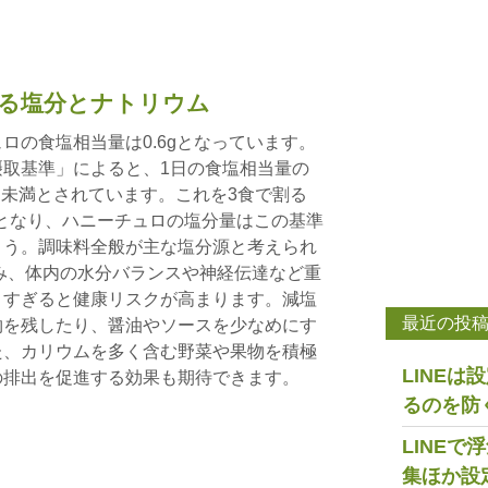
る塩分とナトリウム
ロの食塩相当量は0.6gとなっています。
取基準」によると、1日の食塩相当量の
.5g未満とされています。これを3食で割る
目安となり、ハニーチュロの塩分量はこの基準
ょう。調味料全般が主な塩分源と考えられ
み、体内の水分バランスや神経伝達など重
りすぎると健康リスクが高まります。減塩
最近の投
物を残したり、醤油やソースを少なめにす
た、カリウムを多く含む野菜や果物を積極
LINE
の排出を促進する効果も期待できます。
るのを防
LINE
集ほか設