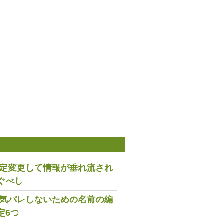
稿
は設定変更して情報が垂れ流され
ぐべし
で浮気バレしないための名前の編
定6つ