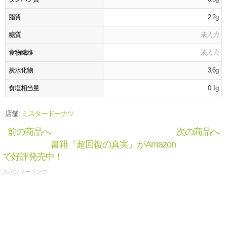
脂質
2.2g
糖質
未入力
食物繊維
未入力
炭水化物
3.6g
食塩相当量
0.1g
店舗:
ミスタードーナツ
前の商品へ
次の商品へ
書籍『超回復の真実』がAmazon
で好評発売中！
スポンサーリンク