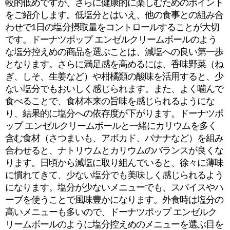
較的低めですが、さらに健康的に楽しむためのポイント
をご紹介します。低塩分とはいえ、他の食事との組み合
わせで1日の塩分摂取量をコントロールすることが大切
です。ドーナツポップ エンゼルクリームボールのよう
な塩分控えめの商品を選ぶことは、減塩への良い第一歩
となります。さらに満足感を高めるには、香味野菜（ね
ぎ、しそ、生姜など）や柑橘類の酸味を活用すると、少
ない塩分でもおいしく感じられます。また、よく噛んで
食べることで、食材本来の旨味を感じられるようにな
り、結果的に塩分への依存度が下がります。ドーナツポ
ップ エンゼルクリームボールと一緒にカリウムを多く
含む食材（さつまいも、アボカド、バナナなど）を組み
合わせると、ナトリウムとカリウムのバランスが良くな
ります。日頃から減塩に取り組んでいると、徐々に薄味
に慣れてきて、少ない塩分でも美味しく感じられるよう
になります。塩分が少ないメニューでも、スパイスやハ
ーブを使うことで風味豊かになります。外食時は塩分の
高いメニューも多いので、ドーナツポップ エンゼルク
リームボールのように塩分控えめのメニューを選ぶ目を