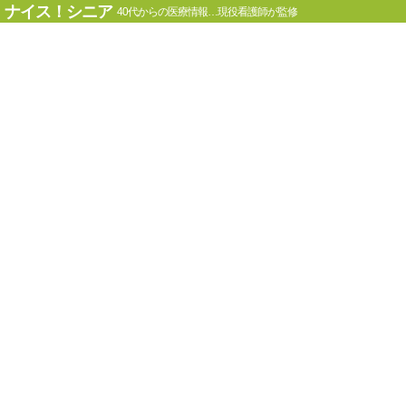
ナイス！シニア
40代からの医療情報…現役看護師が監修