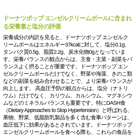
ドーナツポップ エンゼルクリームボールに含まれ
る栄養素と塩分の評価
栄養成分の内訳を見ると、ドーナツポップ エンゼルク
リームボールはエネルギー37kcalに対して、塩分0.1g、
タンパク質0.5g、脂質2.2g、炭水化物0gとなっていま
す。栄養バランスの観点からは、主食・主菜・副菜をバ
ランスよく摂ることが重要です。ドーナツポップ エン
ゼルクリームボールだけでなく、野菜や海藻、きのこ類
などの副菜を組み合わせることで、より栄養バランスが
向上します。 高血圧予防の観点からは、塩分（ナトリ
ウム）だけでなく、カリウム、カルシウム、マグネシウ
ムなどのミネラルバランスも重要です。特にDASH食
（Dietary Approaches to Stop Hypertension）と呼ばれる、
果物、野菜、低脂肪乳製品を多く含む食事パターンは、
血圧低下に効果があるとされています。ドーナツポップ
エンゼルクリームボールを食べる際も、これらの食品を