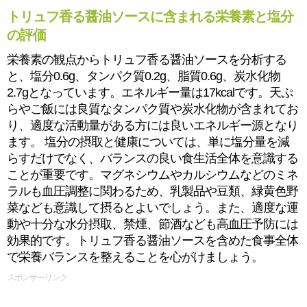
トリュフ香る醤油ソースに含まれる栄養素と塩分
の評価
栄養素の観点からトリュフ香る醤油ソースを分析する
と、塩分0.6g、タンパク質0.2g、脂質0.6g、炭水化物
2.7gとなっています。エネルギー量は17kcalです。天ぷ
らやご飯には良質なタンパク質や炭水化物が含まれてお
り、適度な活動量がある方には良いエネルギー源となり
ます。 塩分の摂取と健康については、単に塩分量を減
らすだけでなく、バランスの良い食生活全体を意識する
ことが重要です。マグネシウムやカルシウムなどのミネ
ラルも血圧調整に関わるため、乳製品や豆類、緑黄色野
菜なども意識して摂るとよいでしょう。また、適度な運
動や十分な水分摂取、禁煙、節酒なども高血圧予防には
効果的です。トリュフ香る醤油ソースを含めた食事全体
で栄養バランスを整えることを心がけましょう。
スポンサーリンク