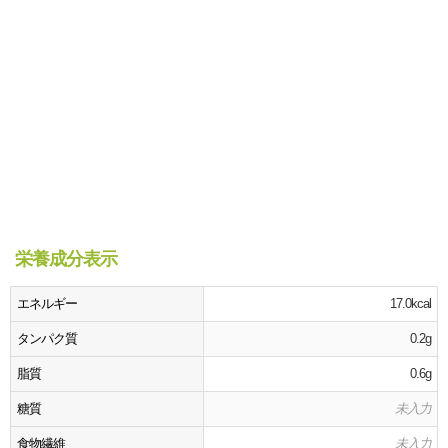
栄養成分表示
エネルギー
17.0kcal
タンパク質
0.2g
脂質
0.6g
糖質
未入力
食物繊維
未入力