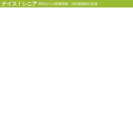
ナイス！シニア
40代からの医療情報…現役看護師が監修