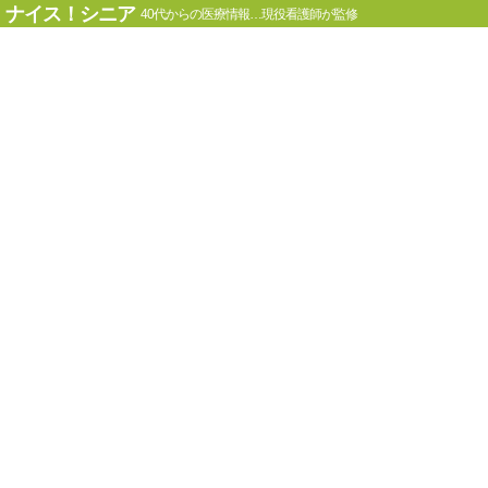
ナイス！シニア
40代からの医療情報…現役看護師が監修