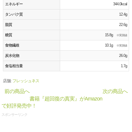
エネルギー
344.0kcal
タンパク質
12.4g
脂質
22.6g
糖質
15.8g
※実測値
食物繊維
10.1g
※実測値
炭水化物
26.0g
食塩相当量
1.7g
店舗:
フレッシュネス
前の商品へ
次の商品へ
書籍『超回復の真実』がAmazon
で好評発売中！
スポンサーリンク